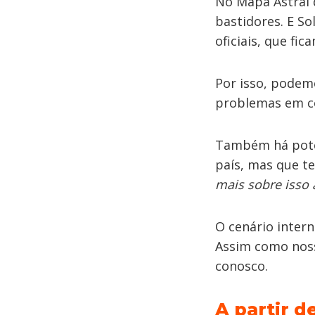
No Mapa Astral d
bastidores. E So
oficiais, que fi
Por isso, podemo
problemas em co
Também há poten
país, mas que te
mais sobre isso 
O cenário inter
Assim como noss
conosco.
A partir d