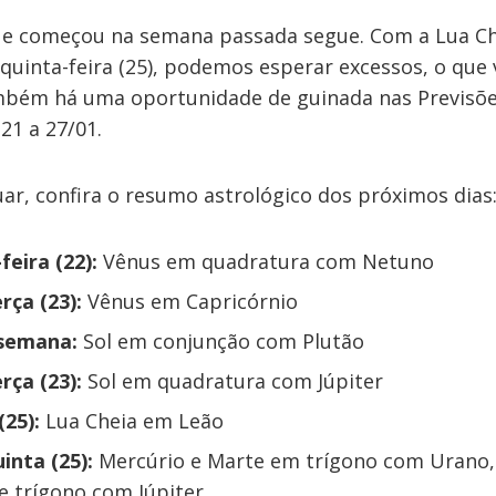
que começou na semana passada segue. Com a Lua C
uinta-feira (25), podemos esperar excessos, o que v
mbém há uma oportunidade de guinada nas Previsõe
21 a 27/01.
ar, confira o resumo astrológico dos próximos dias
eira (22):
Vênus em quadratura com Netuno
rça (23):
Vênus em Capricórnio
 semana:
Sol em conjunção com Plutão
rça (23):
Sol em quadratura com Júpiter
(25):
Lua Cheia em Leão
uinta (25):
Mercúrio e Marte em trígono com Urano,
e trígono com Júpiter