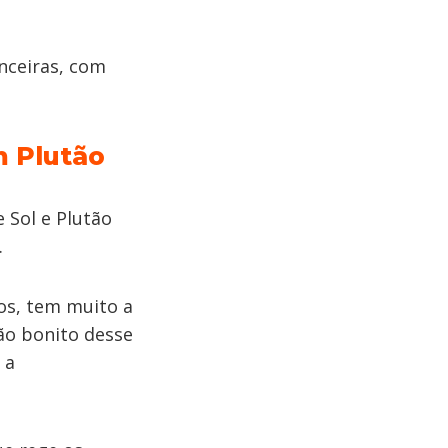
nceiras, com
m Plutão
 Sol e Plutão
.
os, tem muito a
tão bonito desse
 a