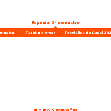
Especial 2º semestre
emestral
Tarot e o Amor
Previsões do Casal 202
FUTURO
PREVISÕES