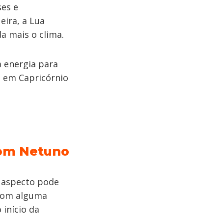
ses e
eira, a Lua
a mais o clima.
 energia para
a em Capricórnio
com Netuno
e aspecto pode
 com alguma
 início da