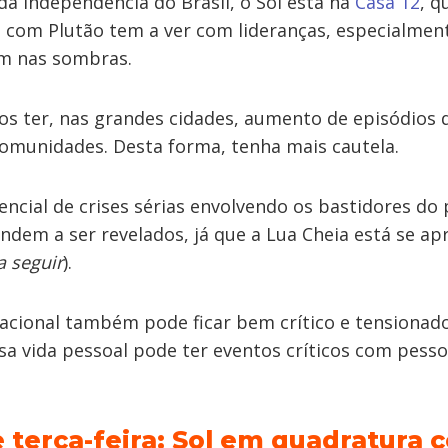
a Independência do Brasil, o Sol está na
Casa 12
, q
l com Plutão tem a ver com lideranças, especialmen
cam nas sombras.
s ter, nas grandes cidades, aumento de episódios d
munidades​. Desta forma, tenha mais cautela.
cial de crises sérias envolvendo os bastidores do
ndem a ser revelados, já que a Lua Cheia está se a
a seguir
).
nacional também pode ficar bem crítico e tensionad
a vida pessoal pode ter eventos críticos com pess
e terça-feira: Sol em quadratura 