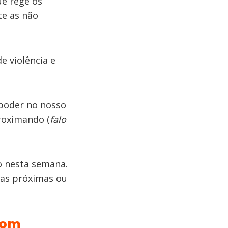
ue rege os
te as não
e violência e
 poder no nosso
proximando (
falo
o nesta semana.
oas próximas ou
com