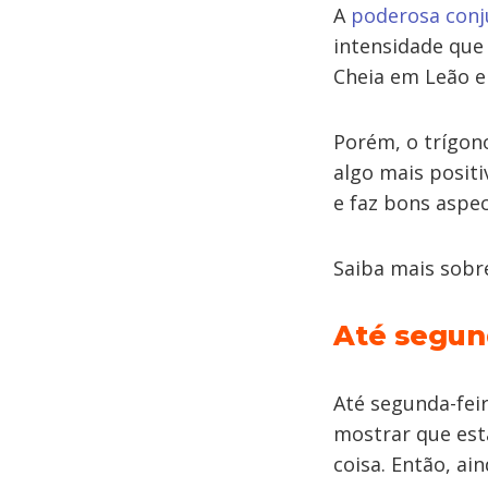
A
poderosa conj
intensidade que 
Cheia em Leão e
Porém, o trígon
algo mais posit
e faz bons aspec
Saiba mais sobre
Até segun
Até segunda-fei
mostrar que est
coisa. ​Então, a