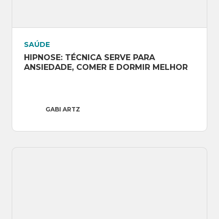
Para saber mais sobre a Gabi,
siga a página
dela no Instagram!
SAÚDE
HIPNOSE: TÉCNICA SERVE PARA 
ANSIEDADE, COMER E DORMIR MELHOR
GABI ARTZ