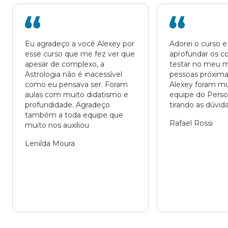
Eu agradeço a você Alexey por 
Adorei o curso e
esse curso que me fez ver que 
aprofundar os co
apesar de complexo, a 
testar no meu m
Astrologia não é inacessível 
pessoas próximas
como eu pensava ser. Foram 
Alexey foram mui
aulas com muito didatismo e 
equipe do Person
profundidade. Agradeço 
tirando as dúvida
também a toda equipe que 
Rafael Rossi
muito nos auxiliou
Lenilda Moura