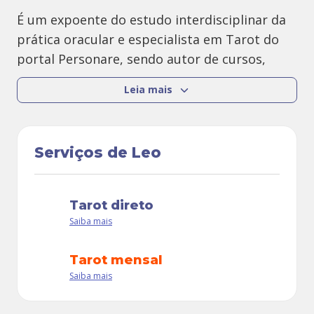
É um expoente do estudo interdisciplinar da
prática oracular e especialista em Tarot do
portal Personare, sendo autor de cursos,
palestras, artigos e produtos sobre o
Leia mais
assunto. Também realiza
consultas online.
Além de tradutor, Leo é revisor técnico e
Serviços de Leo
prefaciador de importantes títulos sobre
Tarot publicados no país.
tarot direto
Assina o
Café Tarot
desde 2006, considerado
Saiba mais
um dos blogs mais influentes em língua
portuguesa, com associações entre os
tarot mensal
Saiba mais
arcanos e a cultura popular, a literatura, a
música e o cinema.