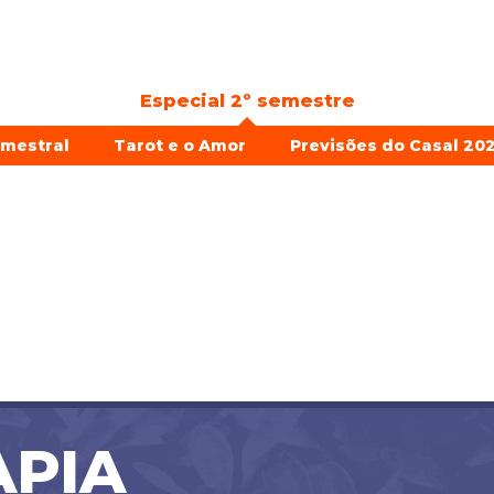
Especial 2º semestre
emestral
Tarot e o Amor
Previsões do Casal 202
PIA