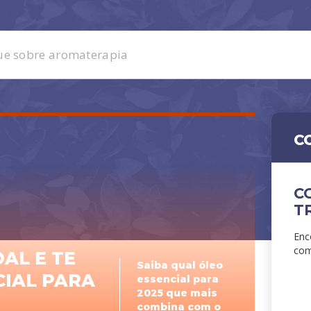
C
C
T
Enc
com
AL E TE
Saiba qual óleo
CIAL PARA
essencial para
2025 que mais
combina com o