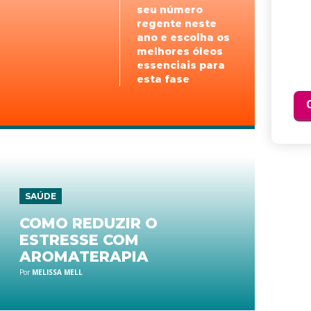
seu número
regente neste
ano e escolha os
melhores óleos
essenciais para
esta fase
SAÚDE
COMO REDUZIR O
ESTRESSE COM
AROMATERAPIA
Por
MELISSA MELL