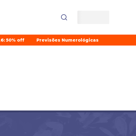
6: 50% off
Previsões Numerológicas