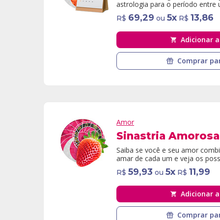
astrologia para o período entre 
69,29
5
x
13,86
R$
ou
R$
Adicionar a
Comprar par
Amor
Sinastria Amorosa
Saiba se você e seu amor combi
amar de cada um e veja os possí
59,93
5
x
11,99
R$
ou
R$
Adicionar a
Comprar par