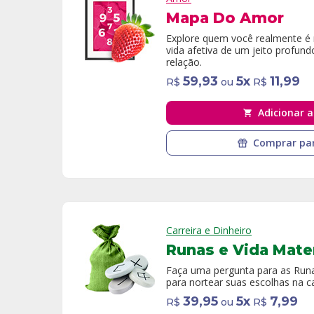
Mapa Do Amor
Explore quem você realmente é
vida afetiva de um jeito profu
relação.
59,93
5
x
11,99
R$
ou
R$
Adicionar a
Comprar par
Carreira e Dinheiro
Runas e Vida Mater
Faça uma pergunta para as Runa
para nortear suas escolhas na car
39,95
5
x
7,99
R$
ou
R$