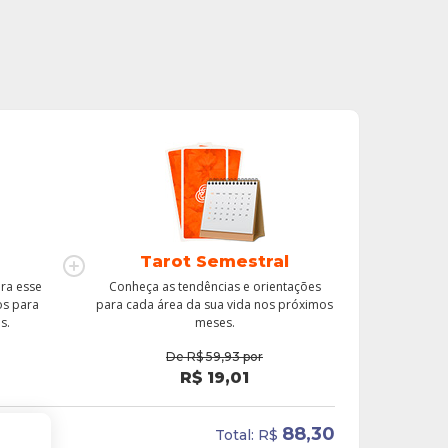
Tarot Semestral
ra esse
Conheça as tendências e orientações
os para
para cada área da sua vida nos próximos
s.
meses.
De
R$
59,93
por
R$
19,01
88,30
Total:
R$