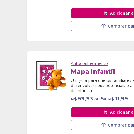
Adicionar a
Comprar par
Autoconhecimento
Mapa Infantil
Um guia para que os familiares 
desenvolver seus potenciais e a
da infância.
59,93
5
x
11,99
R$
ou
R$
Adicionar a
Comprar par