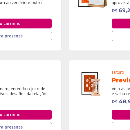
um aniversário e outro.
aproveitá
69,
R$
o carrinho
a presente
Futuro
Prev
nam, entenda o jeito de
Veja as p
veis desafios da relação.
e saiba o
48,
R$
o carrinho
a presente