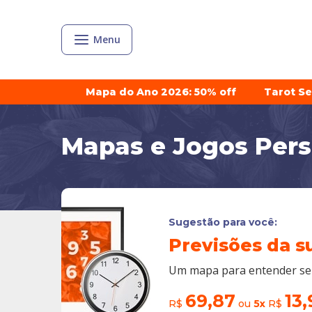
Menu
Mapa do Ano 2026: 50% off
Tarot S
Mapas e Jogos Per
Sugestão para você:
Previsões da s
Um mapa para entender seu
69,87
13,
R$
ou
5x
R$