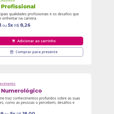
Profissional
cipais qualidades profissionais e os desafios que
 enfrentar na carreira.
1
5
x
8,26
ou
R$
Adicionar ao carrinho
Comprar para presente
ecimento
 Numerológico
me traz conhecimentos profundos sobre as suas
es, como as pessoas o percebem, desafios e
99
5
x
18,00