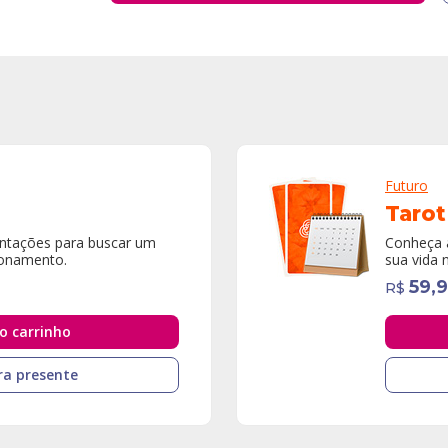
Futuro
Tarot
entações para buscar um
Conheça a
ionamento.
sua vida 
59,
R$
o carrinho
a presente