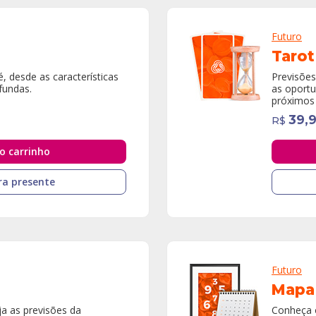
Futuro
Tarot
 desde as características
Previsões
fundas.
as oportu
próximos 
39,
R$
o carrinho
a presente
Futuro
Mapa
a as previsões da
Conheça o