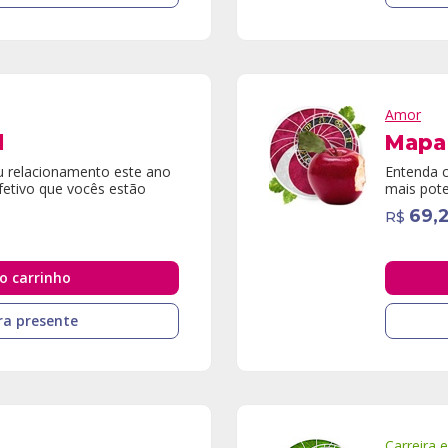
Amor
l
Mapa
u relacionamento este ano
Entenda 
etivo que vocês estão
mais pote
69,
R$
o carrinho
a presente
Carreira 