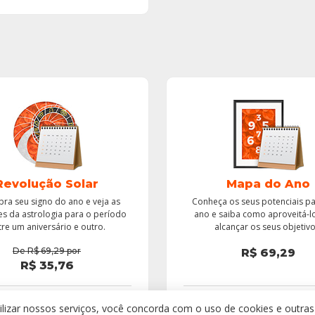
Revolução Solar
Mapa do Ano
ra seu signo do ano e veja as
Conheça os seus potenciais pa
es da astrologia para o período
ano e saiba como aproveitá-l
tre um aniversário e outro.
alcançar os seus objetivo
De
R$
69,29
por
R$
69,29
R$
35,76
105,05
Total:
R$