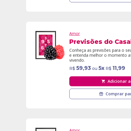
Amor
Previsões do Casa
Conheça as previsões para o se
e entenda melhor o momento af
vivendo.
59,93
5
x
11,99
R$
ou
R$
Adicionar a
Comprar par
Amor