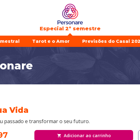
Especial 2º semestre
emestral
Tarot e o Amor
Previsões do Casal 202
sonare
ua Vida
 passado e transformar o seu futuro.
97
Adicionar ao carrinho