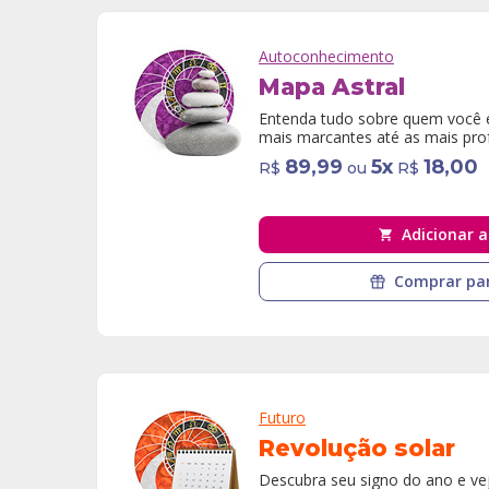
Autoconhecimento
Mapa Astral
Entenda tudo sobre quem você é,
mais marcantes até as mais pro
89,99
5
x
18,00
R$
ou
R$
Adicionar a
Comprar par
Futuro
Revolução solar
Descubra seu signo do ano e vej