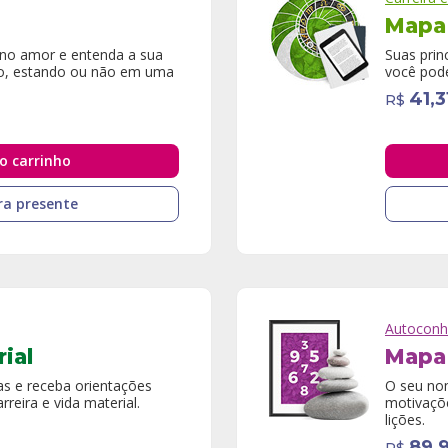
Mapa 
 no amor e entenda a sua
Suas prin
ndo, estando ou não em uma
você pode
41,3
R$
o carrinho
a presente
Autoconh
ial
Mapa
s e receba orientações
O seu no
reira e vida material.
motivaçõ
lições.
89,