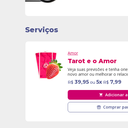
Serviços
Amor
Tarot e o Amor
Veja suas previsões e tenha ori
novo amor ou melhorar o relac
39,95
5
x
7,99
R$
ou
R$
Adicionar a
Comprar par