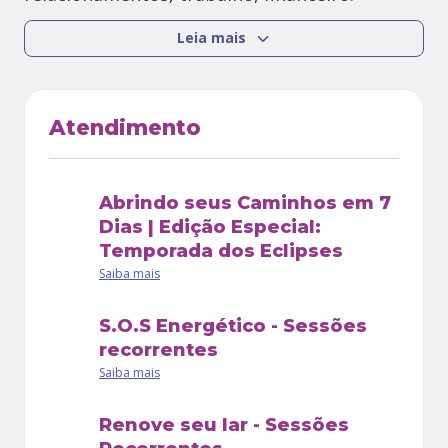
Leia mais
Formada em:
Theta Healing: DNA Básico, DNA Avançado
Atendimento
e Aprofundando no Digging, Você e o
Criador. Especializações: Manifestação e
Abundancia, Alma Gêmea, Ritmo e Peso
Abrindo seus Caminhos em 7
Perfeito
Dias | Edição Especial:
Temporada dos Eclipses
Reiki nível I, II, III e mestre.
Saiba mais
Mesa Quântica Estelar
S.O.S Energético - Sessões
Regressão terapêutica
recorrentes
Constelação Familiar
Saiba mais
Renove seu lar - Sessões