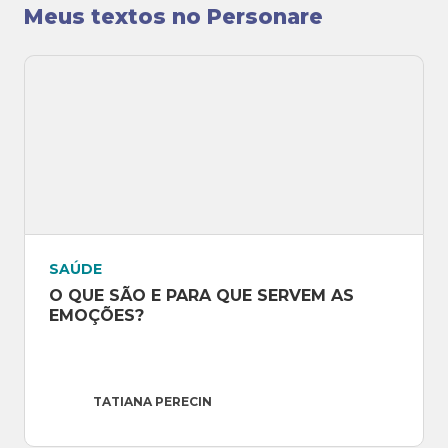
população e também na gestão de serviços.
Meus textos no Personare
Autora do livro
Sobre o Luto: entendendo
melhor o processo que faz a morte servir à
vida
, disponível nos formatos
e-book
e
impresso
.
SAÚDE
O QUE SÃO E PARA QUE SERVEM AS 
EMOÇÕES?
TATIANA PERECIN