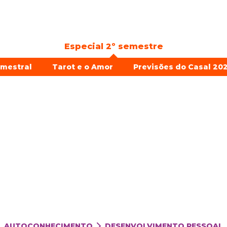
Especial 2º semestre
emestral
Tarot e o Amor
Previsões do Casal 202
AUTOCONHECIMENTO
DESENVOLVIMENTO PESSOAL