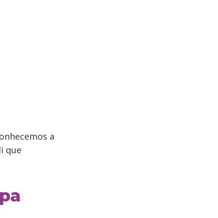
 conhecemos a
li que
apa