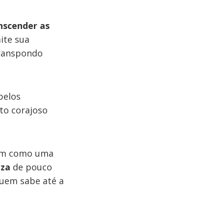
nscender as
ite sua
transpondo
belos
to corajoso
bem como uma
eza
de pouco
 quem sabe até a