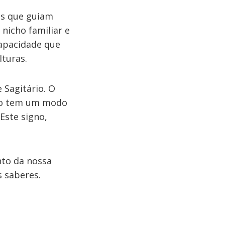
ias que guiam
nicho familiar e
capacidade que
lturas.
 Sagitário. O
rio tem um modo
Este signo,
nto da nossa
s saberes.