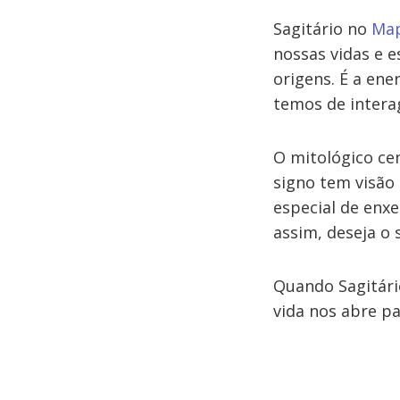
Sagitário no
Map
nossas vidas e 
origens. É a ene
temos de interag
O mitológico cen
signo tem visão
especial de enxe
assim, deseja o 
Quando Sagitár
vida nos abre p