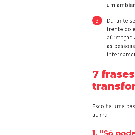
um ambient
Durante se
frente do 
afirmação 
as pessoas
internamen
7 frase
transf
Escolha uma das 
acima:
1. “Só pod