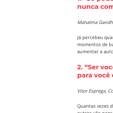
nunca com
Mahatma Gandhi, 
Já percebeu quan
momentos de bai
aumentar a auto
2. “Ser v
oc
para você
Vitor Esprega, 
Quantas vezes 