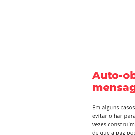
Auto-ob
mensag
Em alguns caso
evitar olhar pa
vezes construím
de que a paz pod