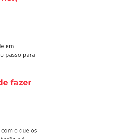
ale em
ro passo para
e fazer
 com o que os