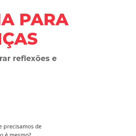
MA PARA
NÇAS
ar reflexões e
e precisamos de
não é mesmo?