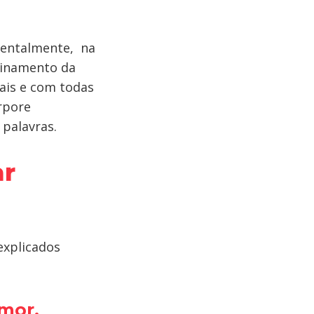
 mentalmente, na
sinamento da
cais e com todas
orpore
palavras.
ar
explicados
mor,