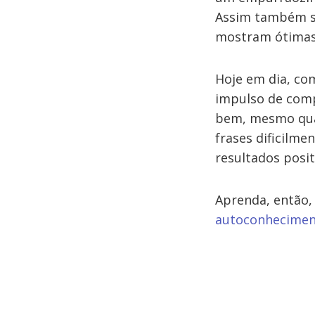
Assim também sã
mostram ótimas 
Hoje em dia, co
impulso de comp
bem, mesmo quan
frases dificilme
resultados posit
Aprenda, então,
autoconhecime