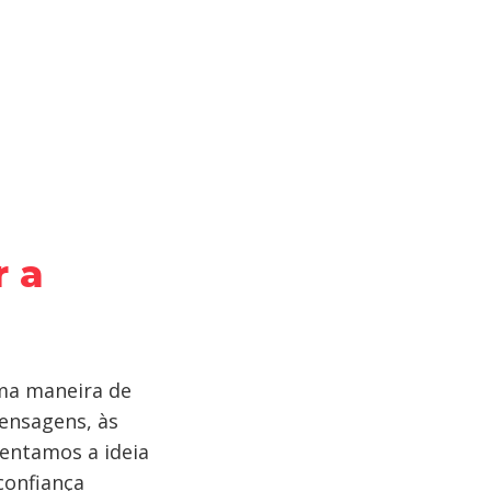
r a
ma maneira de
mensagens, às
entamos a ideia
confiança