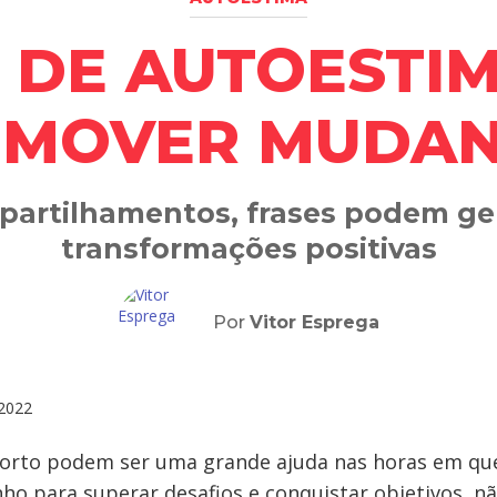
 DE AUTOESTI
MOVER MUDA
artilhamentos, frases podem ger
transformações positivas
Por
Vitor Esprega
2022
forto podem ser uma grande ajuda nas horas em qu
o para superar desafios e conquistar objetivos, 