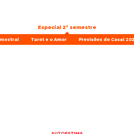
Especial 2º semestre
emestral
Tarot e o Amor
Previsões do Casal 202
AUTOESTIMA