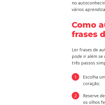
no autoconhecim
vários aprendiz
Como a
frases 
Ler frases de a
pode ir além se
três passos simp
Escolha um
coração;
Reserve de
os olhos f