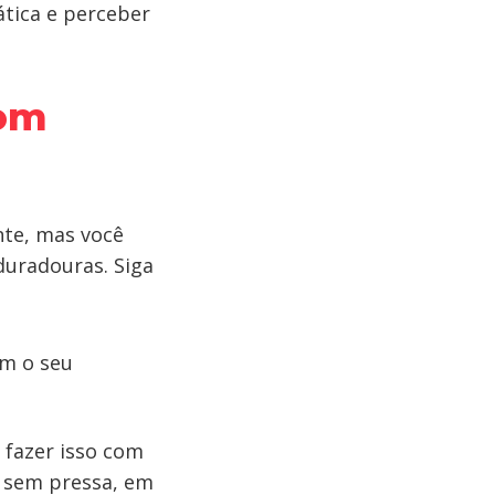
tica e perceber
com
nte, mas você
duradouras. Siga
om o seu
e fazer isso com
a sem pressa, em