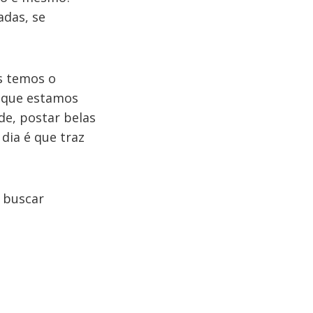
adas, se
s temos o
e que estamos
e, postar belas
 dia é que traz
 buscar