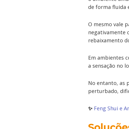
de forma fluida 
O mesmo vale p
negativamente o
rebaixamento do
Em ambientes 
a sensação no lo
No entanto, as 
perturbado, dif
✨
Feng Shui e A
Soluçõe