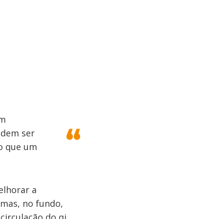
em
odem ser
vo que um
elhorar a
 mas, no fundo,
circulação do qi