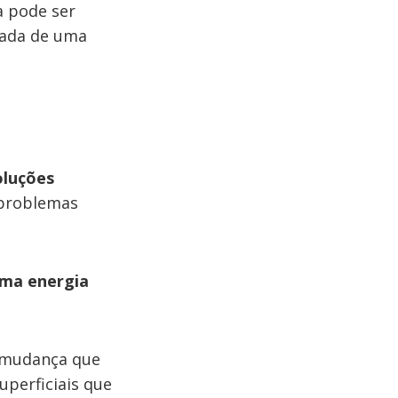
a pode ser
gada de uma
”
oluções
problemas
uma energia
a mudança que
uperficiais que