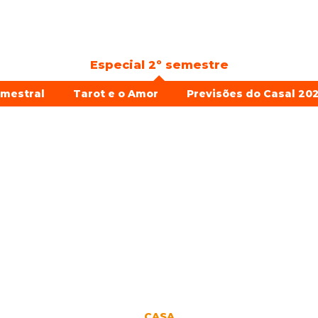
Especial 2º semestre
emestral
Tarot e o Amor
Previsões do Casal 202
CASA