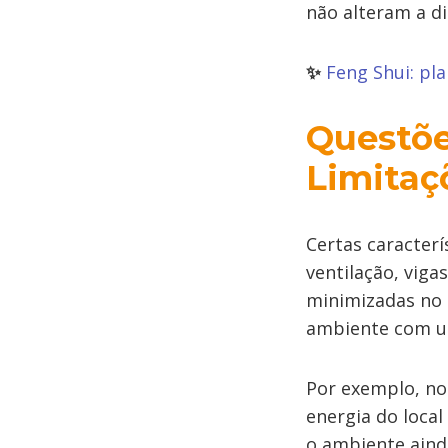
não alteram a d
✨
Feng Shui: pl
Questõe
Limitaç
Certas caracter
ventilação, vig
minimizadas no 
ambiente com u
Por exemplo, n
energia do local
o ambiente aind