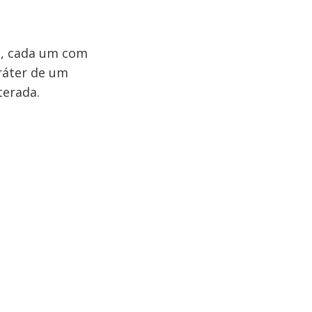
s
, cada um com
ráter de um
terada.