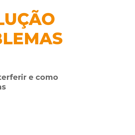
OLUÇÃO
BLEMAS
terferir e como
as