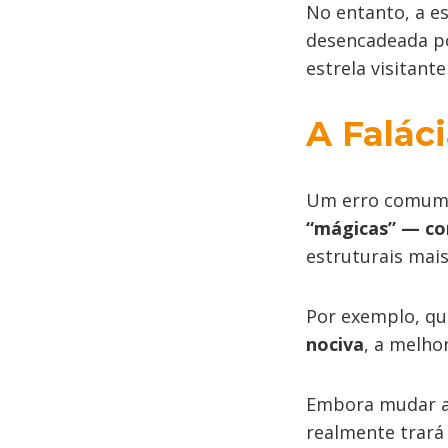
No entanto, a e
desencadeada p
estrela visitant
A Falác
Um erro comum e
“mágicas” — com
estruturais mais
Por exemplo, q
nociva
, a melho
Embora mudar a 
realmente trará 