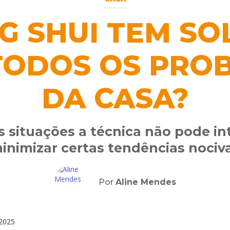
G SHUI TEM S
TODOS OS PRO
DA CASA?
 situações a técnica não pode in
inimizar certas tendências nociv
Por
Aline Mendes
2025