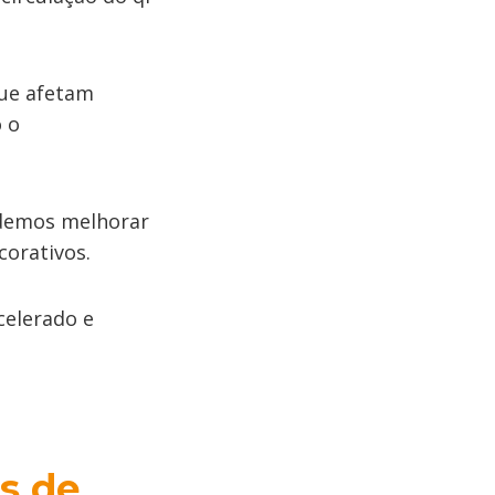
ue afetam
o o
demos melhorar
corativos.
celerado e
s de