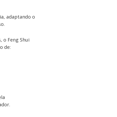
ia, adaptando o
o.
, o Feng Shui
o de:
ela
ador.