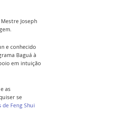
o Mestre Joseph
agem.
un e conhecido
agrama Baguá à
apoio em intuição
e as
quiser se
s de Feng Shui