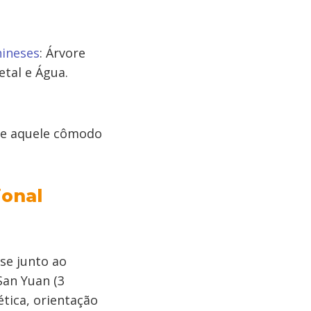
hineses
: Árvore
tal e Água.
 se aquele cômodo
ional
se junto ao
San Yuan (3
tica, orientação