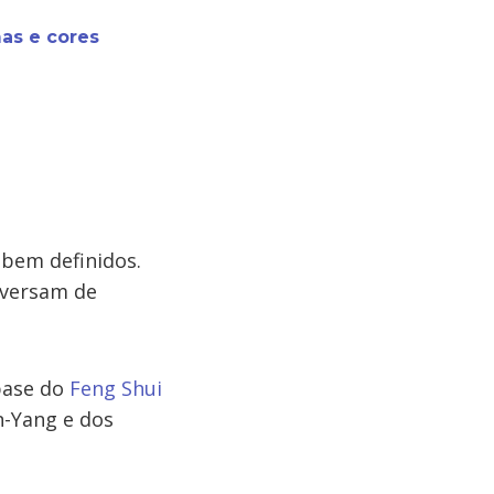
as e cores
 bem definidos.
nversam de
base do
Feng Shui
n-Yang e dos