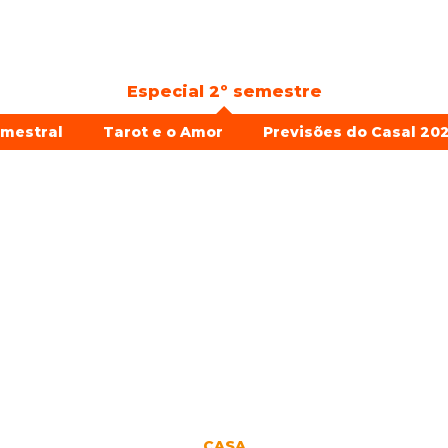
Especial 2º semestre
emestral
Tarot e o Amor
Previsões do Casal 202
CASA