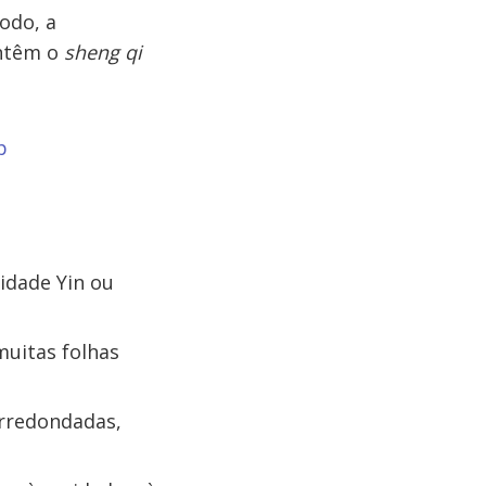
odo, a
antêm o
sheng qi
p
ridade Yin ou
muitas folhas
arredondadas,