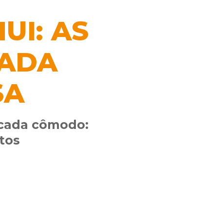
UI: AS
CADA
SA
 cada cômodo:
tos