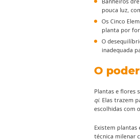
Banheiros dre
pouca luz, com
Os Cinco Eleme
planta por for
O desequilíbr
inadequada pa
O poder
Plantas e flores
qi
. Elas trazem 
escolhidas com o
Existem plantas 
técnica milenar 