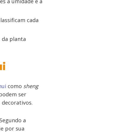
es à umidade e à
lassificam cada
 da planta
i
hui
como
sheng
 podem ser
 decorativos.
 Segundo a
ie por sua