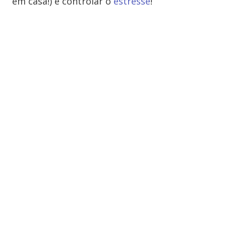
em casa!) e controlar o
estresse
!