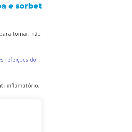
oa e sorbet
para tomar, não
ês refeições do
ti-inflamatório.