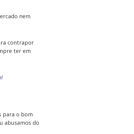
rmercado nem
ara contrapor
empre ter em
a!
s para o bom
ou abusamos do