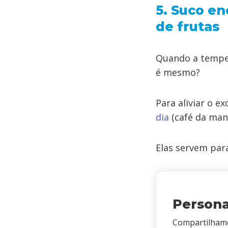
5. Suco en
de frutas
Quando a temper
é mesmo?
Para aliviar o e
dia
(café da man
Elas servem para
Person
Compartilhamo