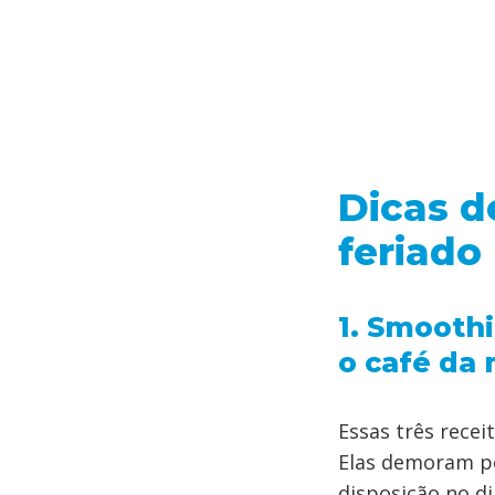
Dicas d
feriado
1. Smoothi
o café da
Essas três recei
Elas demoram po
disposição no di