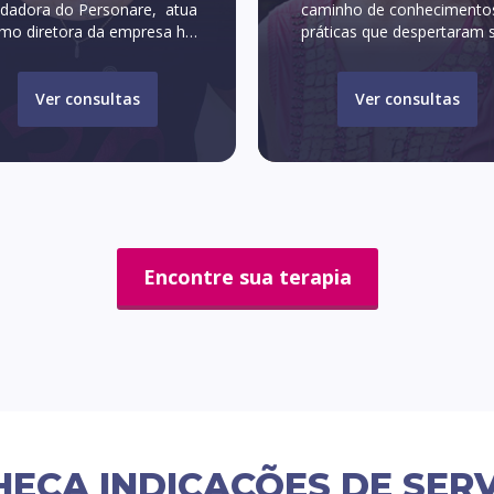
ndadora do Personare, atua
caminho de conhecimento
mo diretora da empresa há
práticas que despertaram 
13 anos, mergulhada em
vocação como terapeut
técnicas de alimentação,
energética. Na consulta onl
apias holísticas e práticas de
ajuda cada pessoa a vivenc
Ver consultas
Ver consultas
quilíbrio mente e corpo. É
positivamente toda situaçã
também Coach de Saúde
área da vida, mesmo no
ntegrativa, pelo Institute of
piores aspectos.
tegrative Nutrition de Nova
k, formação que a ajudou a
tender a fundo as causas e
onsequências dos grandes
males da “vida moderna”,
Encontre sua terapia
mo o estresse, ansiedade,
depressão e distúrbios
alimentares.
EÇA INDICAÇÕES DE SER