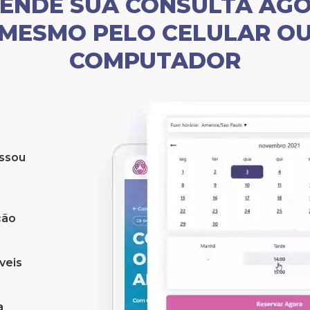
ENDE SUA CONSULTA AG
MESMO PELO CELULAR O
COMPUTADOR
essou
ção
veis
a