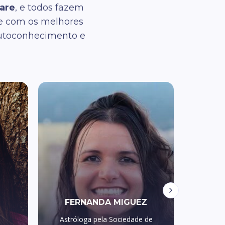
are
, e todos fazem
me com os melhores
autoconhecimento e
FERNANDA MIGUEZ
Astróloga pela Sociedade de
Um do