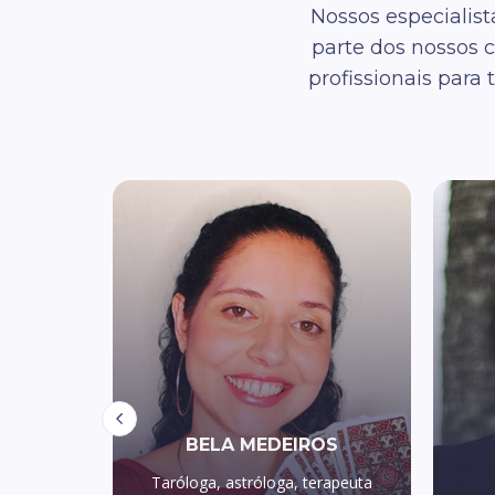
Nossos especialis
parte dos nossos 
profissionais par
DRO
BELA MEDEIROS
apeuta
Taróloga, astróloga, terapeuta