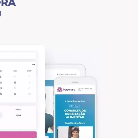
ORA
U