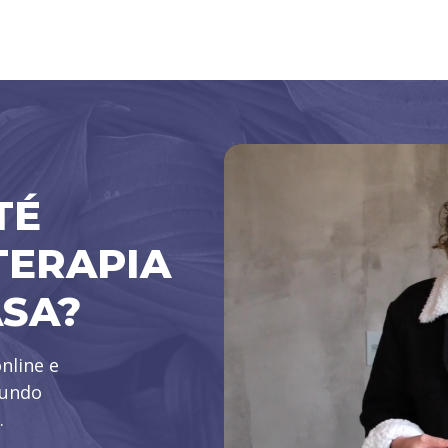
TÉ
TERAPIA
ASA?
nline e
mundo
.