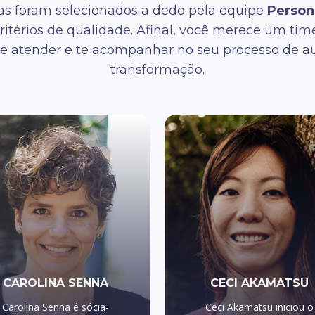
tas foram selecionados a dedo pela equipe
Person
critérios de qualidade. Afinal, você merece um ti
a te atender e te acompanhar no seu processo de 
transformação.
CAROLINA SENNA
CECI AKAMATSU
Carolina Senna é sócia-
Ceci Akamatsu iniciou o