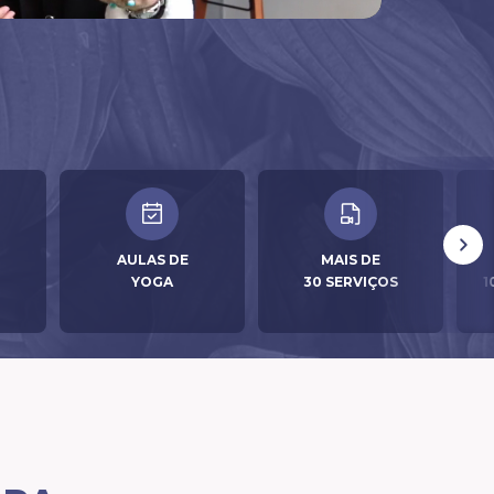
AULAS DE
MAIS DE
YOGA
30 SERVIÇOS
1