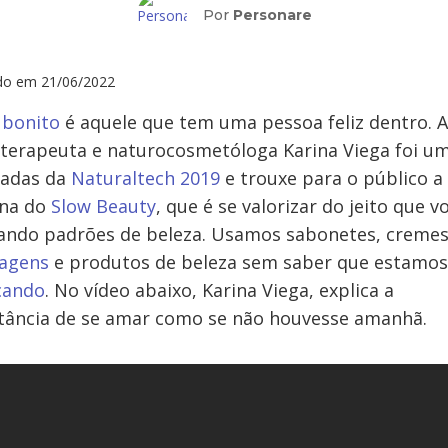
Por
Personare
ado em
21/06/2022
 bonito
é aquele que tem uma pessoa feliz dentro. A
terapeuta e naturocosmetóloga Karina Viega foi u
dadas da
Naturaltech 2019
e trouxe para o público a
ina do
Slow Beauty
, que é se valorizar do jeito que v
ando padrões de beleza. Usamos sabonetes, cremes
agens
e produtos de beleza sem saber que estamos
cando
. No vídeo abaixo, Karina Viega, explica a
tância de se amar como se não houvesse amanhã.