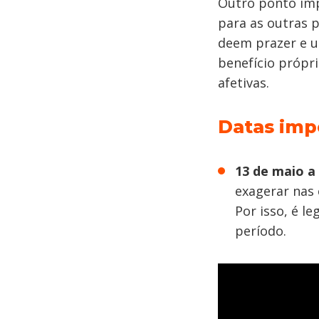
Outro ponto im
para as outras 
deem prazer e u
benefício própri
afetivas.
Datas imp
13 de maio a 
exagerar nas 
Por isso, é l
período.