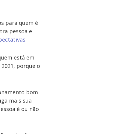
os para quem é
utra pessoa e
pectativas
.
 quem está em
2021, porque o
cionamento bom
siga mais sua
pessoa é ou não