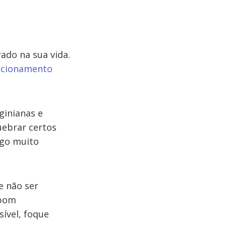
ado na sua vida.
ecionamento
ginianas e
uebrar certos
lgo muito
e não ser
 bom
sível, foque