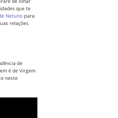
. Pare de olhar
vidades que te
l de Netuno
para
suas relações
ndência de
uem é de Virgem.
te neste