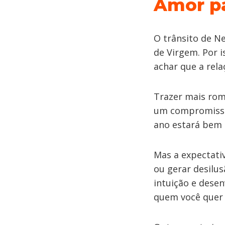
Amor p
O trânsito de N
de Virgem. Por i
achar que a rela
Trazer mais rom
um compromisso
ano estará bem 
Mas a expectat
ou gerar desilus
intuição e dese
quem você quer j