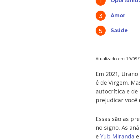
Oportunid
Amor
Saúde
Atualizado em
19/09/
Em 2021, Urano 
é de Virgem. Ma
autocrítica e de
prejudicar você 
Essas são as pr
no signo. As aná
e
Yub Miranda
e 