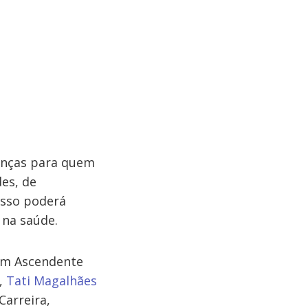
anças para quem
es, de
 Isso poderá
 na saúde.
tem Ascendente
,
Tati Magalhães
Carreira,