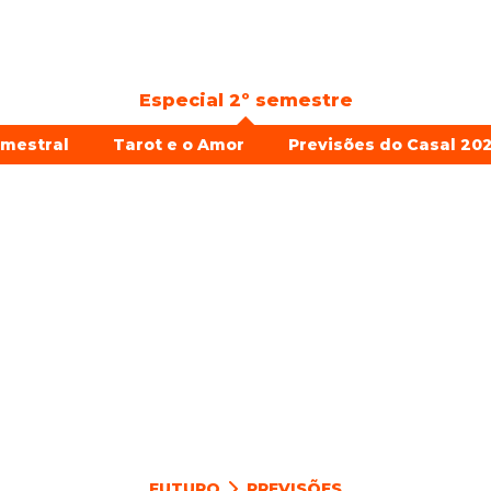
Especial 2º semestre
emestral
Tarot e o Amor
Previsões do Casal 202
FUTURO
PREVISÕES