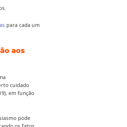
os.
as
para cada um
ção aos
ana
erto cuidado
19), em função
usiasmo pode
ando os fatos.