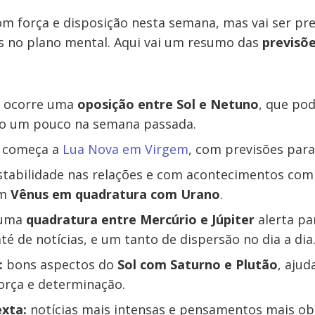
m força e disposição nesta semana, mas vai ser pre
s no plano mental. Aqui vai um resumo das
previsõe
:
ocorre uma
oposição entre Sol e Netuno
, que pod
o um pouco na semana passada.
começa a
Lua Nova em Virgem
, com previsões par
stabilidade nas relações e com acontecimentos com
om
Vênus em quadratura com Urano
.
uma
quadratura entre Mercúrio e Júpiter
alerta pa
até de notícias, e um tanto de dispersão no dia a dia
:
bons aspectos do
Sol com Saturno e Plutão
, ajud
força e determinação.
exta:
notícias mais intensas e pensamentos mais o