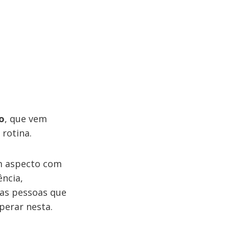
o
, que vem
rotina.
m aspecto com
ência,
tas pessoas que
perar nesta.