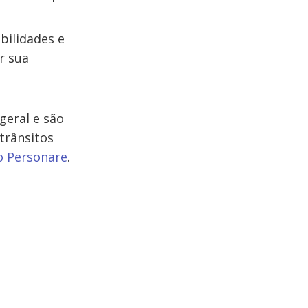
bilidades e
r sua
geral e são
 trânsitos
 Personare
.