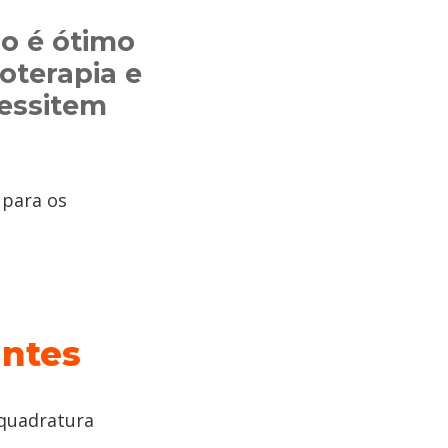
o é ótimo
sioterapia e
cessitem
 para os
ntes
quadratura