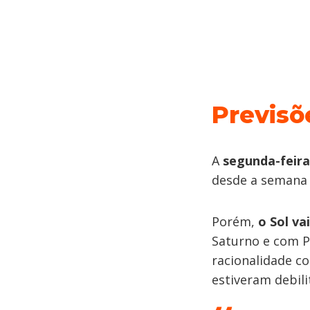
Previsõ
A
segunda-feira
desde a semana 
Porém,
o Sol v
Saturno e com Pl
racionalidade c
estiveram debil