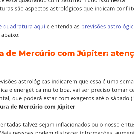
e está quadrando com Saturno. Tudo isso nesta
uras são aspectos astrológicos que indicam conflit
e quadratura aqui
e entenda as
previsões astrológic
 abaixo:
a de Mercúrio com Júpiter: aten
evisões astrológicas indicarem que essa é uma sem
sica e energética muito boa, vai ser preciso tomar c
tal, que poderá estar com exageros até o sábado (
ura de Mercúrio com Júpiter
.
entadas talvez sejam inflacionados ou o nosso ent
. Mais pessoas podem distorcer informações, aument