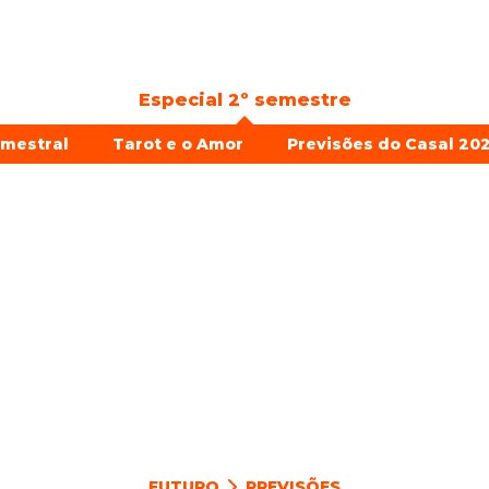
Especial 2º semestre
emestral
Tarot e o Amor
Previsões do Casal 202
FUTURO
PREVISÕES