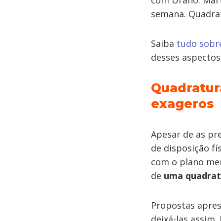
com Urano. Mart
semana. Quadrat
Saiba
tudo sobr
desses aspectos
Quadratur
exageros
Apesar de as pr
de disposição fí
com o plano men
de
uma quadrat
Propostas apres
deixá-las assim