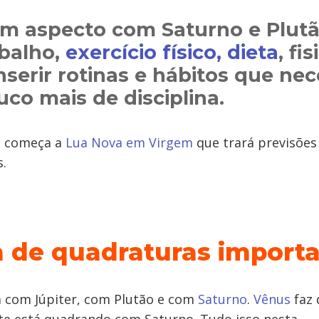
m aspecto com Saturno e Plutã
abalho,
exercício físico, dieta
, fi
inserir rotinas e hábitos que ne
co mais de disciplina.
ra começa a
Lua Nova em Virgem
que trará previsões
s.
 de quadraturas importa
 com Júpiter, com Plutão e com
Saturno
.
Vênus
faz 