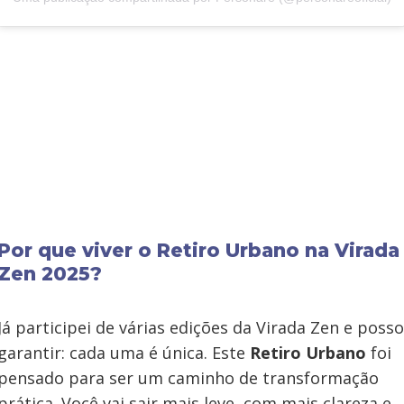
Por que viver o Retiro Urbano na Virada
Zen 2025?
Já participei de várias edições da Virada Zen e posso
garantir: cada uma é única. Este
Retiro Urbano
foi
pensado para ser um caminho de transformação
prática. Você vai sair mais leve, com mais clareza e