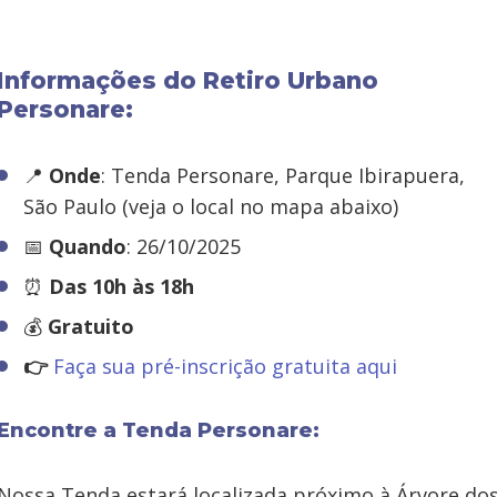
Informações do Retiro Urbano
Personare:
📍
Onde
: Tenda Personare, Parque Ibirapuera,
São Paulo (veja o local no mapa abaixo)
📅
Quando
: 26/10/2025
⏰
Das 10h às 18h
💰
Gratuito
👉
Faça sua pré-inscrição gratuita aqui
Encontre a Tenda Personare:
Nossa Tenda estará localizada próximo à Árvore do