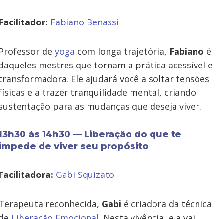
Facilitador:
Fabiano Benassi
Professor de
yoga
com longa trajetória,
Fabiano
é
daqueles mestres que tornam a prática acessível e
transformadora. Ele ajudará você a soltar tensões
físicas e a trazer tranquilidade mental, criando
sustentação para as mudanças que deseja viver.
13h30 às 14h30 — Liberação do que te
impede de viver seu propósito
Facilitadora:
Gabi Squizato
Terapeuta reconhecida,
Gabi
é criadora da técnica
de
Liberação Emocional
. Nesta vivência, ela vai