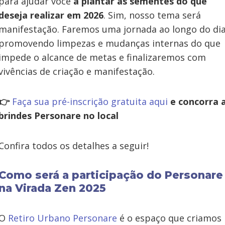
para ajudar você
a plantar as sementes do que
deseja realizar em 2026
. Sim, nosso tema será
manifestação. Faremos uma jornada ao longo do di
promovendo limpezas e mudanças internas do que
impede o alcance de metas e finalizaremos com
vivências de criação e manifestação.
👉
Faça sua pré-inscrição gratuita aqui
e concorra 
brindes Personare no local
Confira todos os detalhes a seguir!
Como será a participação do Personare
na Virada Zen 2025
O
Retiro Urbano Personare
é o espaço que criamos