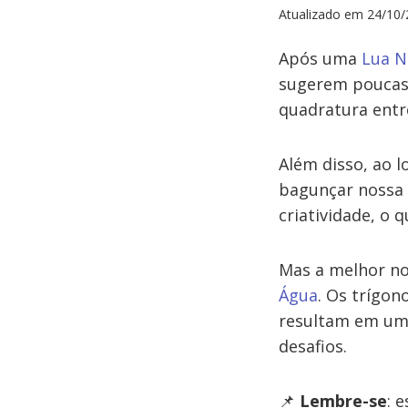
Atualizado em
24/10/
Após uma
Lua N
sugerem poucas 
quadratura entre
Além disso, ao 
bagunçar nossa 
criatividade, o 
Mas a melhor no
Água
. Os trígo
resultam em uma
desafios.
📌
Lembre-se
: 