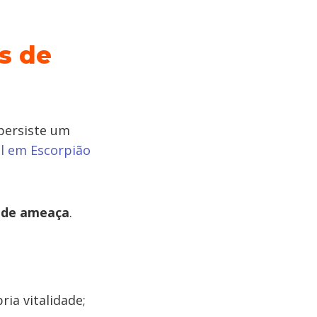
s de
 persiste um
l em Escorpião
o de ameaça
.
ia vitalidade;