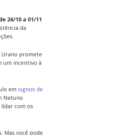
e 26/10 a 01/11
stência da
ações.
 e Urano promete
 um incentivo à
gulo em
signos de
om Netuno
lidar com os
as. Mas você pode