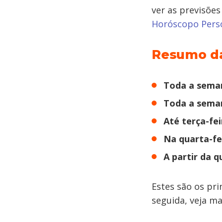
ver as previsões
Horóscopo Pers
Resumo da
Toda a sema
Toda a sema
Até terça-fei
Na quarta-fei
A partir da q
Estes são os pri
seguida, veja ma