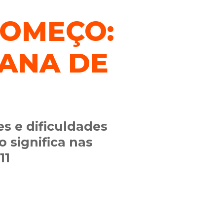
COMEÇO:
MANA DE
es e dificuldades
 significa nas
11