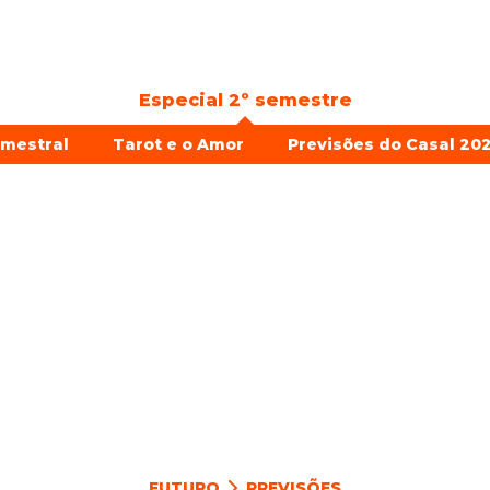
Especial 2º semestre
emestral
Tarot e o Amor
Previsões do Casal 202
FUTURO
PREVISÕES