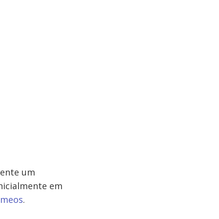
esente um
inicialmente em
êmeos
.