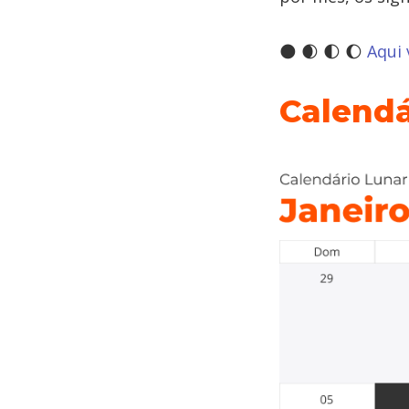
🌑 🌒 🌓 🌔
Aqui 
Calendá