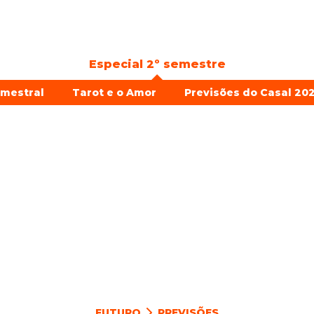
Especial 2º semestre
emestral
Tarot e o Amor
Previsões do Casal 202
FUTURO
PREVISÕES