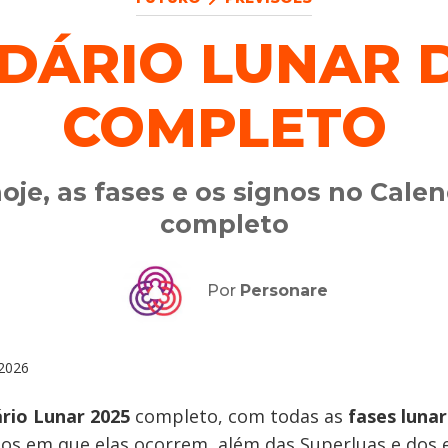
DÁRIO LUNAR D
COMPLETO
oje, as fases e os signos no Cale
completo
Por
Personare
2026
rio Lunar 2025
completo, com todas as
fases luna
nos em que elas ocorrem, além das Superluas e dos e