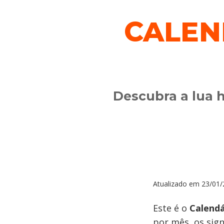
CALEN
Descubra a lua h
Atualizado em
23/01/
Este é o
Calendá
por mês, os sig