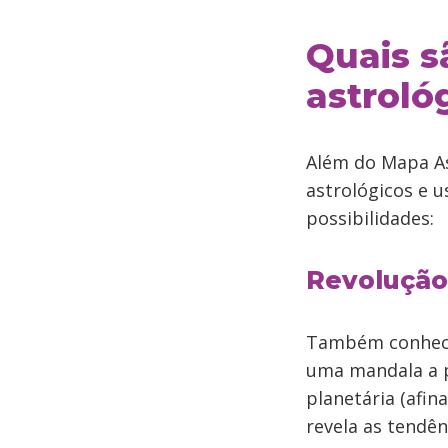
Quais s
astroló
Além do Mapa As
astrológicos e u
possibilidades:
Revolução
Também conhecid
uma mandala a pa
planetária (afi
revela as tendên