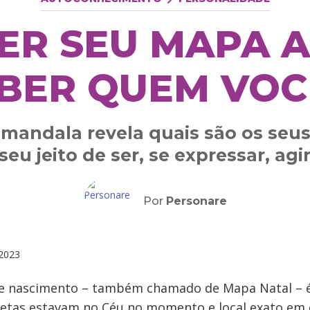
ER SEU MAPA A
BER QUEM VOC
a mandala revela quais são os seus
 seu jeito de ser, se expressar, agi
Por
Personare
2023
de nascimento – também chamado de Mapa Natal – é
etas estavam no Céu no momento e local exato em 