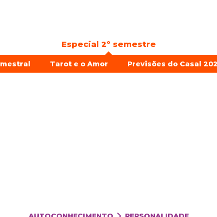
Especial 2º semestre
emestral
Tarot e o Amor
Previsões do Casal 202
AUTOCONHECIMENTO
PERSONALIDADE