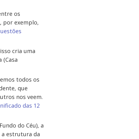
entre os
, por exemplo,
questões
isso cria uma
a (Casa
temos todos os
dente, que
outros nos veem.
gnificado das 12
(Fundo do Céu), a
 a estrutura da