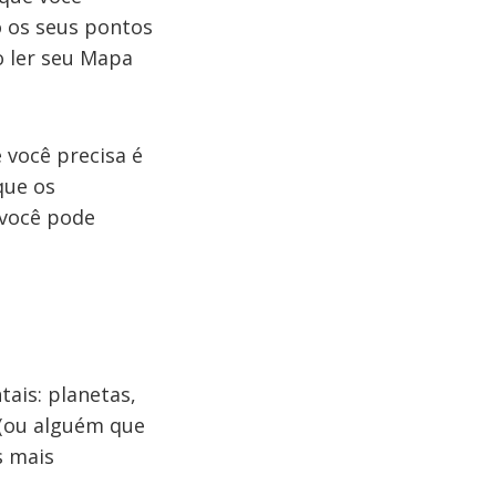
o os seus pontos
mo ler seu Mapa
 você precisa é
que os
 você pode
ais: planetas,
 (ou alguém que
s mais