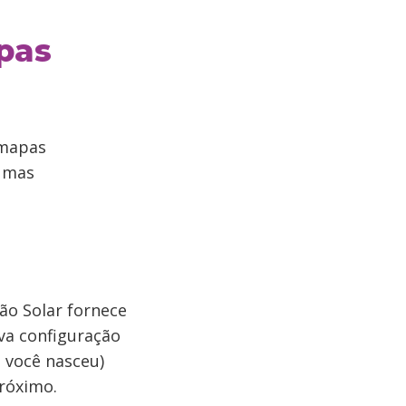
pas
 mapas
gumas
o Solar fornece
ova configuração
 você nasceu)
próximo.