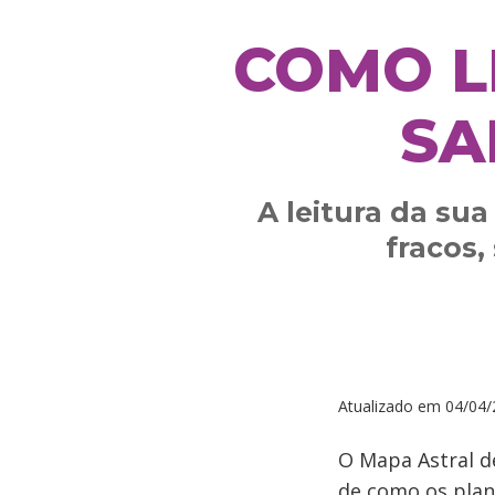
COMO L
SA
A leitura da su
fracos,
Atualizado em
04/04/
O Mapa Astral 
de como os plan