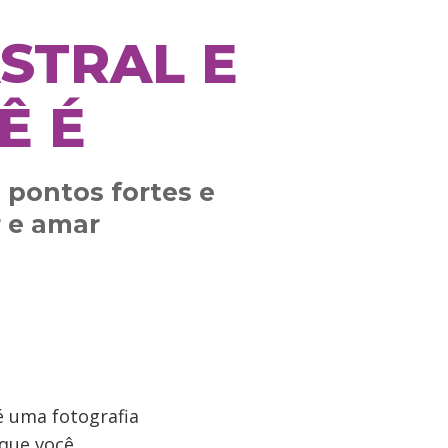
STRAL E
Ê É
 pontos fortes e
r e amar
 uma fotografia
que você