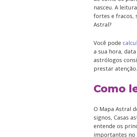
nasceu. A leitur
fortes e fracos,
Astral?
Você pode
calcu
a sua hora, data
astrólogos cons
prestar atenção
Como le
O Mapa Astral d
signos, Casas a
entende os princ
importantes no