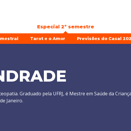
Especial 2º semestre
emestral
Tarot e o Amor
Previsões do Casal 202
NDRADE
teopatia. Graduado pela UFRJ, é Mestre em Saúde da Crianç
de Janeiro.