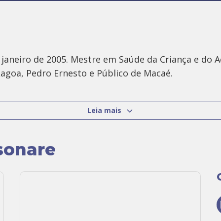
 janeiro de 2005. Mestre em Saúde da Criança e do 
Lagoa, Pedro Ernesto e Público de Macaé.
a e atende crianças e adultos em seu consultório em
Leia mais
sonare