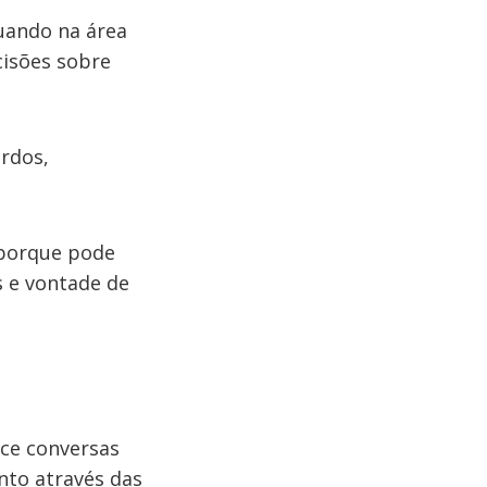
uando na área
ecisões sobre
ordos,
 porque pode
 e vontade de
ece conversas
nto através das