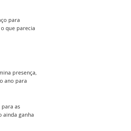
aço para
 o que parecia
mina presença,
do ano para
e para as
o ainda ganha