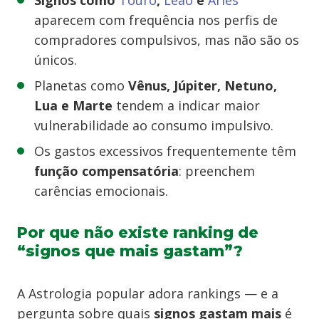
Signos como
Touro
,
Leão
e
Áries
aparecem com frequência nos perfis de
compradores compulsivos, mas não são os
únicos.
Planetas como
Vênus, Júpiter, Netuno,
Lua e Marte
tendem a indicar maior
vulnerabilidade ao consumo impulsivo.
Os gastos excessivos frequentemente têm
função compensatória
: preenchem
carências emocionais.
Por que não existe ranking de
“signos que mais gastam”?
A Astrologia popular adora rankings — e a
pergunta sobre quais
signos gastam mais
é