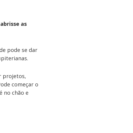
 abrisse as
nde pode se dar
piterianas.
r projetos,
Pode começar o
é no chão e