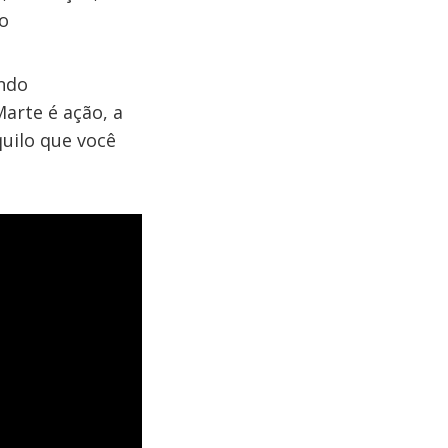
o
ando
arte é ação, a
quilo que você