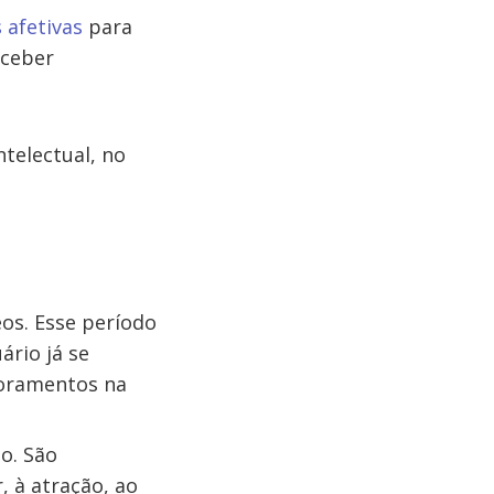
 afetivas
para
rceber
ntelectual, no
s. Esse período
ário já se
oramentos na
o. São
, à atração, ao