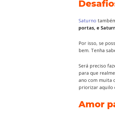
Desafio
Saturno
também 
portas, e Saturn
Por isso, se pos
bem. Tenha sabe
Será preciso faz
para que realm
ano com muita c
priorizar aquilo
Amor pa