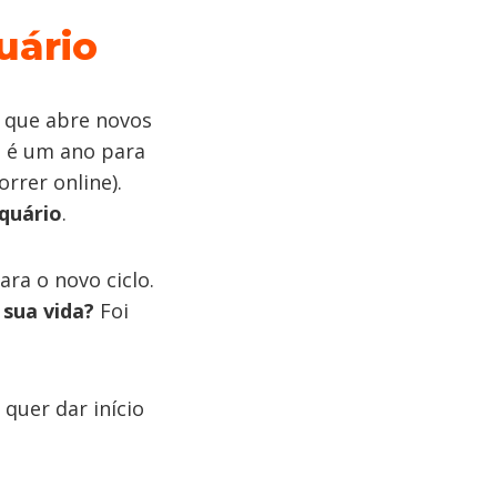
uário
e que abre novos
se é um ano para
rrer online).
quário
.
ra o novo ciclo.
sua vida?
Foi
quer dar início