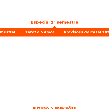
Especial 2º semestre
emestral
Tarot e o Amor
Previsões do Casal 202
FUTURO
PREVISÕES