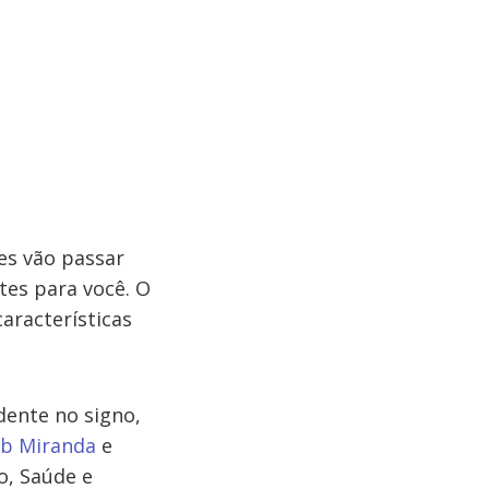
es vão passar
tes para você. O
características
dente no signo,
b Miranda
e
o, Saúde e