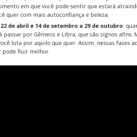
momento em que você pode sentir que estará atraind
cê quer com mais autoconfiança e beleza.
 22 de abril e 14 de setembro a 29 de outubro
: qu
 passar por Gêmeos e Libra, que são signos afins. M
cê luta por aquilo que quer. Assim, nessas fases a
r pode fluir melhor.