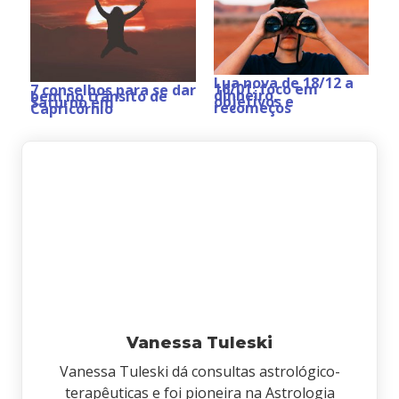
Lua nova de 18/12 a
16/01: foco em
7 conselhos para se dar
dinheiro,
bem no trânsito de
objetivos e
Saturno em
recomeços
Capricórnio
Vanessa Tuleski
Vanessa Tuleski dá consultas astrológico-
terapêuticas e foi pioneira na Astrologia