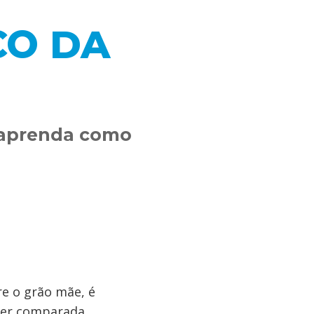
CO DA
e aprenda como
e o grão mãe, é
 ser comparada,