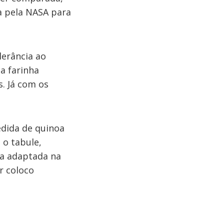
da pela NASA para
lerância ao
a farinha
s. Já com os
edida de quinoa
 o tabule,
ma adaptada na
r coloco