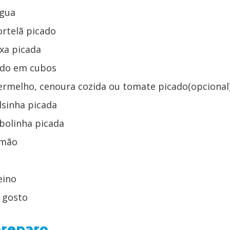
água
ortelã picado
xa picada
ado em cubos
ermelho, cenoura cozida ou tomate picado(opcional
alsinha picada
ebolinha picada
imão
eino
 gosto
reparo