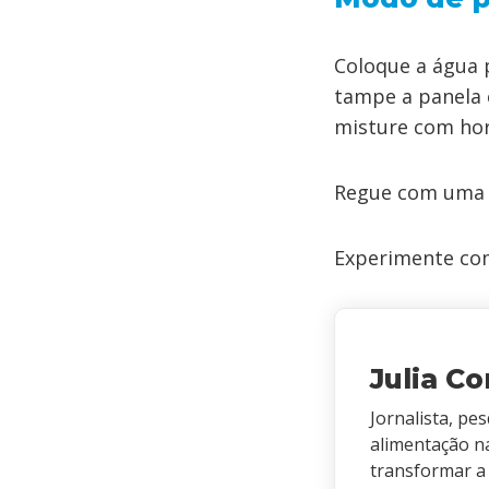
Coloque a água p
tampe a panela e
misture com hort
Regue com uma mi
Experimente com
Julia C
Jornalista, pe
alimentação n
transformar a