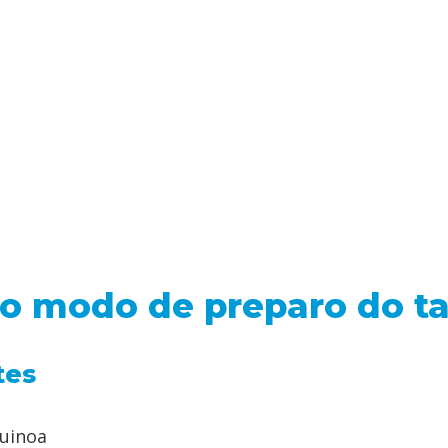
 o modo de preparo do t
tes
quinoa