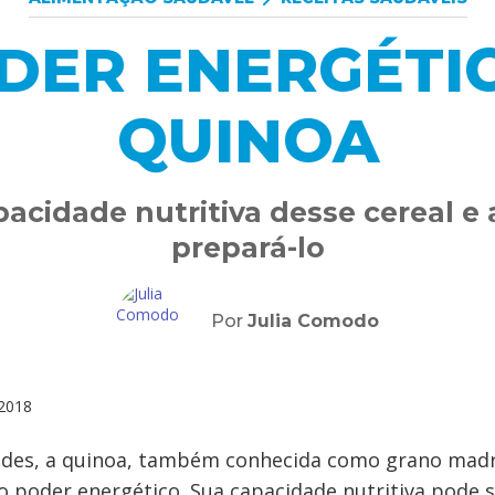
DER ENERGÉTI
QUINOA
acidade nutritiva desse cereal 
prepará-lo
Por
Julia Comodo
2018
ndes, a quinoa, também conhecida como grano madr
to poder energético. Sua capacidade nutritiva pode