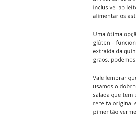
inclusive, ao le
alimentar os as
Uma ótima opção
glúten – funcio
extraída da quin
grãos, podemos 
Vale lembrar qu
usamos o dobro 
salada que tem 
receita origina
pimentão vermelh