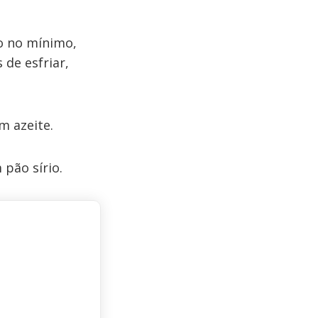
go no mínimo,
 de esfriar,
m azeite.
pão sírio.