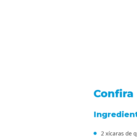
Confira
Ingredien
2 xícaras de 