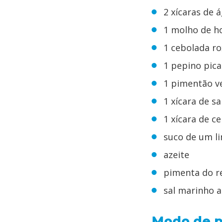
2 xícaras de 
1 molho de h
1 cebolada ro
1 pepino pic
1 pimentão v
1 xícara de s
1 xícara de c
suco de um l
azeite
pimenta do r
sal marinho a
Modo de p