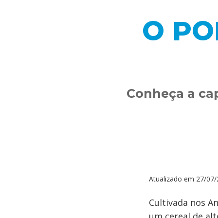
O PO
Conheça a cap
Atualizado em
27/07/
Cultivada nos A
um cereal de al