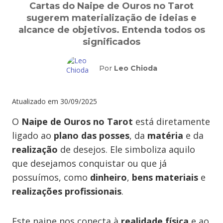
Cartas do Naipe de Ouros no Tarot
sugerem materialização de ideias e
alcance de objetivos. Entenda todos os
significados
Por
Leo Chioda
Atualizado em
30/09/2025
O
Naipe de Ouros no Tarot
está diretamente
ligado ao
plano das posses
, da
matéria
e da
realização
de desejos. Ele simboliza aquilo
que desejamos conquistar ou que já
possuímos, como
dinheiro
,
bens materiais
e
realizações profissionais
.
Este naipe nos conecta à
realidade física
e ao