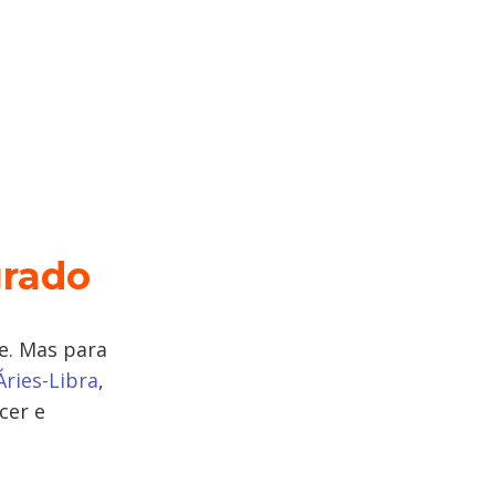
grado
e. Mas para
Áries-Libra
,
cer e