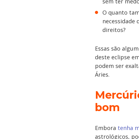
sem ter medo
O quanto tamb
necessidade d
direitos?
Essas são algum
deste eclipse e
podem ser exalt
Áries.
Mercúri
bom
Embora
tenha m
astrológicos, po