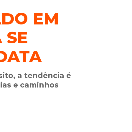
ADO EM
 SE
DATA
ito, a tendência é
tias e caminhos