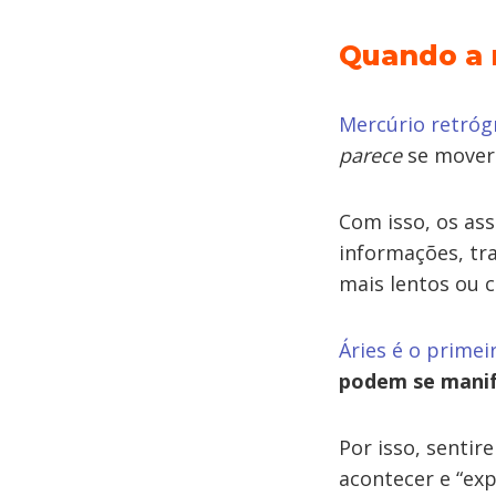
Quando a 
Mercúrio retróg
parece
se mover 
Com isso, os as
informações, tra
mais lentos ou 
Áries é o primei
podem se manife
Por isso, senti
acontecer e “ex