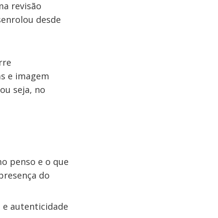
ma revisão
esenrolou desde
rre
vas e imagem
ou seja, no
mo penso e o que
 presença do
 e autenticidade