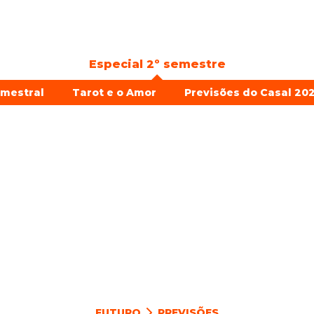
Especial 2º semestre
emestral
Tarot e o Amor
Previsões do Casal 202
FUTURO
PREVISÕES