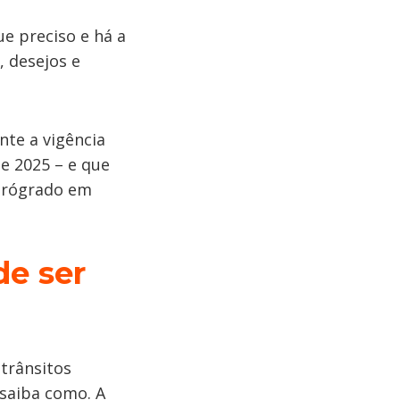
ue preciso e há a
, desejos e
te a vigência
e 2025 – e que
etrógrado em
de ser
trânsitos
 saiba como. A