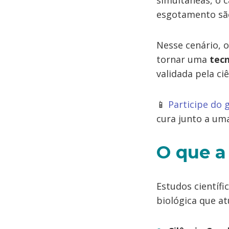
simultâneas, o c
esgotamento são
Nesse cenário, 
tornar uma
tecn
validada pela ci
📱
Participe do
cura junto a um
O que a
Estudos científ
biológica que a