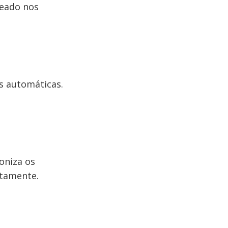
seado nos
s automáticas.
oniza os
atamente.