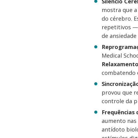
Silêncio Cere
mostra que a
do cérebro. 
repetitivos —
de ansiedade 
Reprogramaçã
Medical Schoo
Relaxamento
combatendo o
Sincronizaçã
provou que re
controle da 
Frequências 
aumento nas
antídoto bio