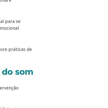
ônia e
al para se
emocional
ore práticas de
a do som
tervenção