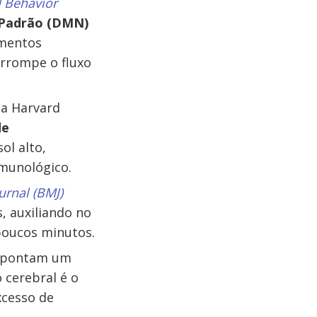
 Behavior
Padrão (DMN)
amentos
errompe o fluxo
da Harvard
de
ol alto,
imunológico.
urnal (BMJ)
, auxiliando no
poucos minutos.
pontam um
 cerebral é o
xcesso de