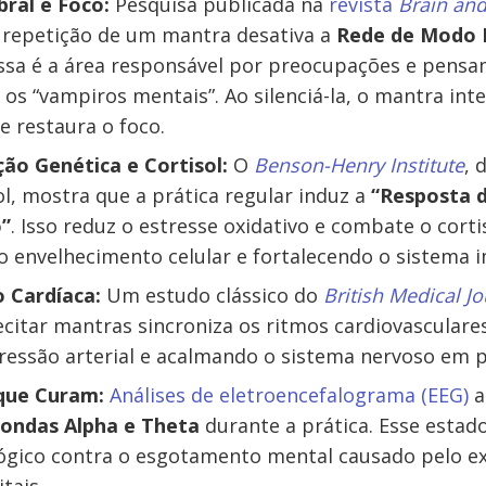
bral e Foco:
Pesquisa publicada na
revista
Brain and
 repetição de um mantra desativa a
Rede de Modo 
Essa é a área responsável por preocupações e pens
 os “vampiros mentais”. Ao silenciá-la, o mantra int
e restaura o foco.
o Genética e Cortisol:
O
Benson-Henry Institute
, 
l, mostra que a prática regular induz a
“Resposta 
”
. Isso reduz o estresse oxidativo e combate o cortis
 envelhecimento celular e fortalecendo o sistema 
o Cardíaca:
Um estudo clássico do
British Medical Jo
citar mantras sincroniza os ritmos cardiovasculares
pressão arterial e acalmando o sistema nervoso em 
que Curam:
Análises de eletroencefalograma (EEG)
a
ondas Alpha e Theta
durante a prática. Esse estado
lógico contra o esgotamento mental causado pelo e