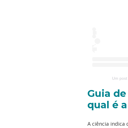
Um post 
Guia de
qual é 
A ciência indic