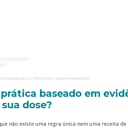
compartilhado por Personare (@personareoficial)
 prática baseado em evid
a sua dose?
a que não existe uma regra única nem uma receita de