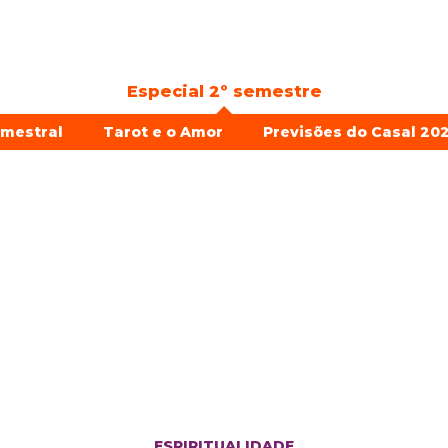
Especial 2º semestre
emestral
Tarot e o Amor
Previsões do Casal 202
ESPIRITUALIDADE