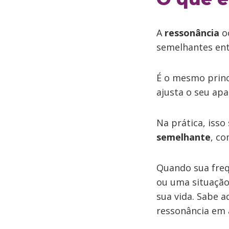
A
ressonância
oc
semelhantes ent
É o mesmo princí
ajusta o seu apa
Na prática, iss
semelhante
, c
Quando sua freq
ou uma situação
sua vida. Sabe 
ressonância em 