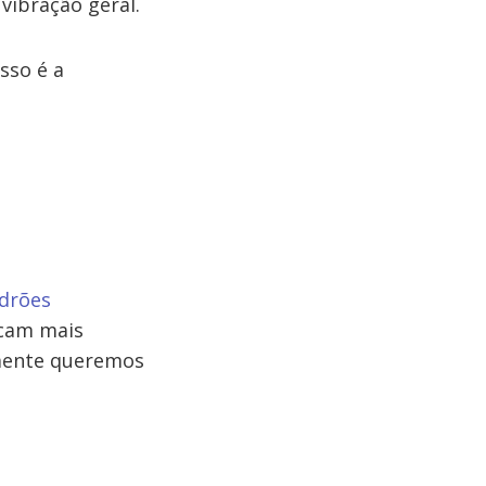
vibração geral.
sso é a
drões
ocam mais
amente queremos