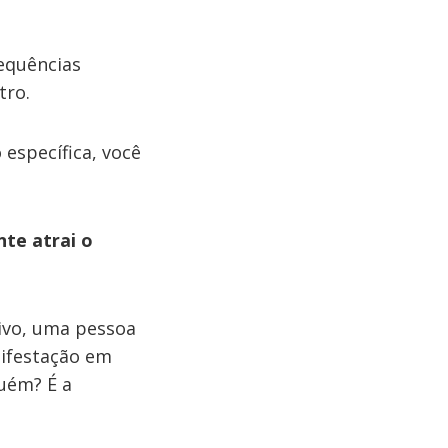
equências
tro.
 específica, você
te atrai o
ivo, uma pessoa
nifestação em
uém? É a