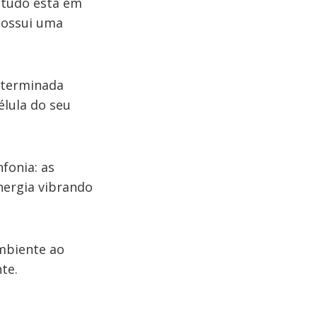
 tudo está em
possui uma
eterminada
élula do seu
fonia: as
nergia vibrando
mbiente ao
te.