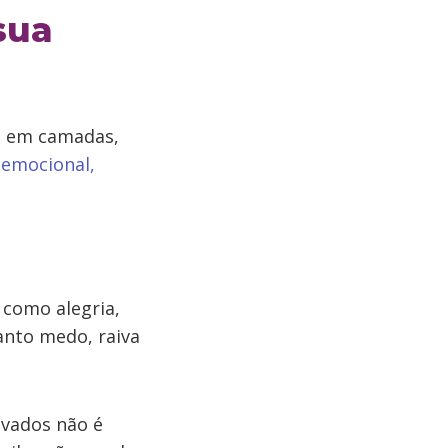
sua
re em camadas,
 emocional,
 como alegria,
anto medo, raiva
evados não é