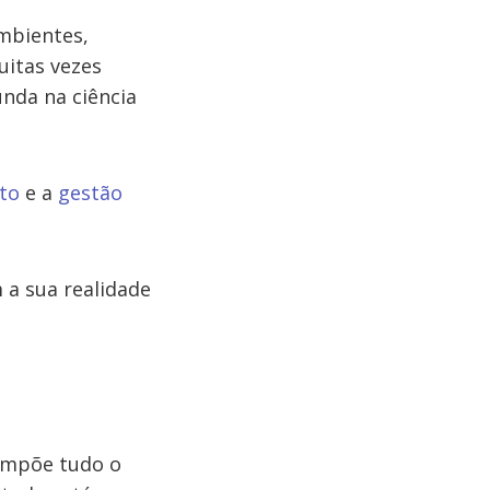
ambientes,
uitas vezes
unda na ciência
to
e a
gestão
 a sua realidade
ompõe tudo o