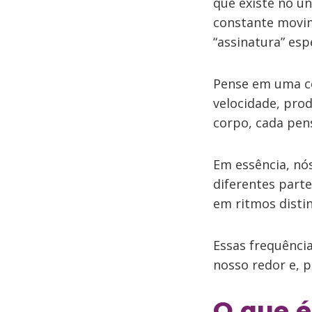
que existe no u
constante movi
“assinatura” espe
Pense em uma co
velocidade, pro
corpo, cada pen
Em essência, nó
diferentes part
em ritmos distin
Essas frequênci
nosso redor e, p
O que é