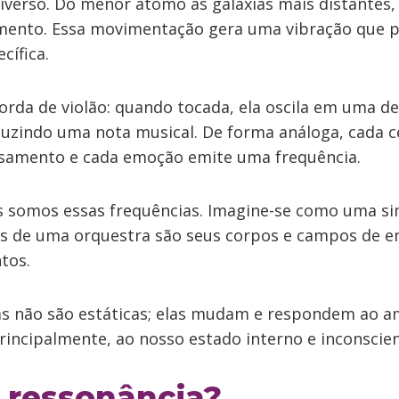
niverso. Do menor átomo às galáxias mais distantes,
mento. Essa movimentação gera uma vibração que 
cífica.
rda de violão: quando tocada, ela oscila em uma d
duzindo uma nota musical. De forma análoga, cada c
samento e cada emoção emite uma frequência.
s somos essas frequências. Imagine-se como uma sin
es de uma orquestra são seus corpos e campos de e
tos.
as não são estáticas; elas mudam e respondem ao a
rincipalmente, ao nosso estado interno e inconscien
 ressonância?