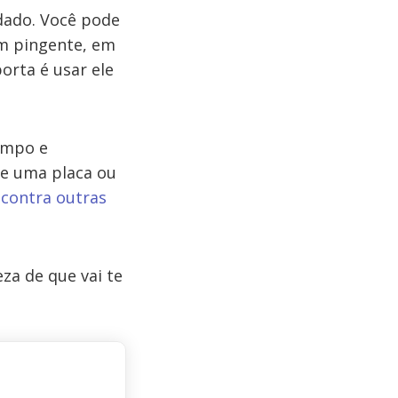
idado. Você pode
m pingente, em
orta é usar ele
limpo e
re uma placa ou
ncontra outras
za de que vai te