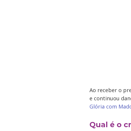
Ao receber o pr
e continuou dan
Glória com Mad
Qual é o c