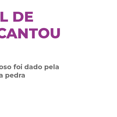
L DE
NCANTOU
oso foi dado pela
a pedra