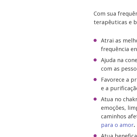
Com sua frequênc
terapêuticas e b
Atrai as melh
frequência en
Ajuda na con
com as pesso
Favorece a pr
e a purificaçã
Atua no chakr
emoções, lim
caminhos afe
para o amor
.
Atua benefica