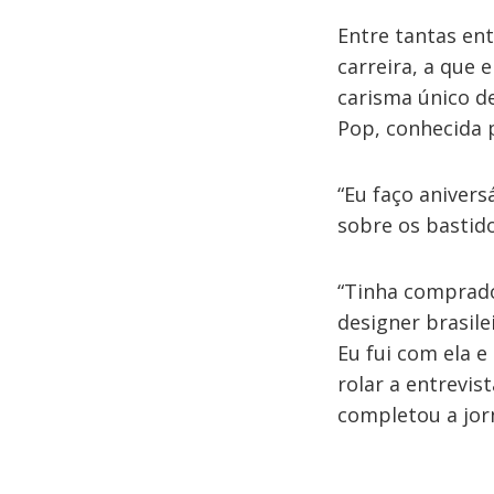
Entre tantas ent
carreira, a que 
carisma único de
Pop, conhecida p
“Eu faço anivers
sobre os bastido
“Tinha comprado
designer brasile
Eu fui com ela e
rolar a entrevist
completou a jorn