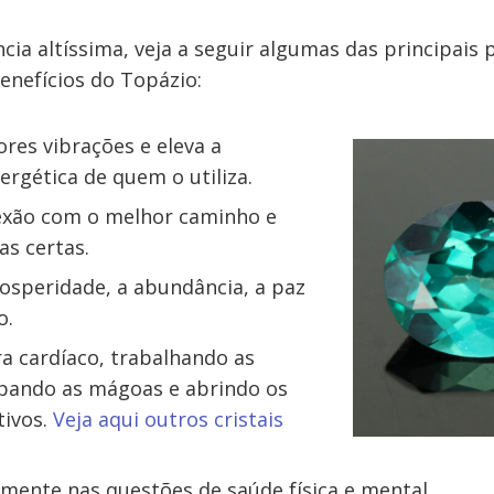
ia altíssima, veja a seguir algumas das principais
enefícios do Topázio:
ores vibrações e eleva a
ergética de quem o utiliza.
exão com o melhor caminho e
as certas.
osperidade, a abundância, a paz
o.
a cardíaco, trabalhando as
pando as mágoas e abrindo os
tivos.
Veja aqui outros cristais
mente nas questões de saúde física e mental.