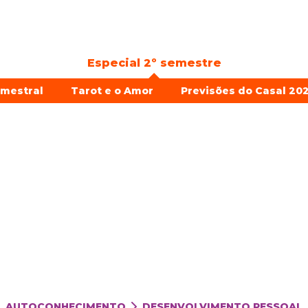
Especial 2º semestre
emestral
Tarot e o Amor
Previsões do Casal 202
AUTOCONHECIMENTO
DESENVOLVIMENTO PESSOAL