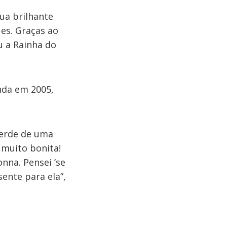
sua brilhante
ues. Graças ao
u a Rainha do
inda em 2005,
verde de uma
, muito bonita!
onna. Pensei ‘se
sente para ela”,