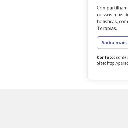
Compartilhamo
nossos mais de
holísticas, co
Terapias.
Saiba mais
Contato
:
conte
Site
:
http://per