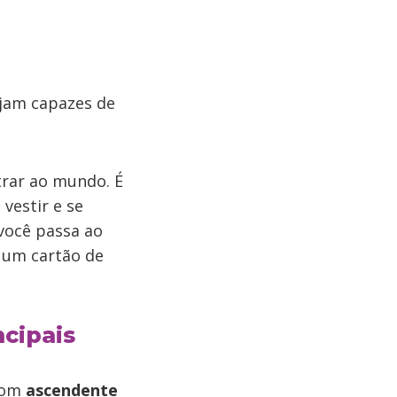
ejam capazes de
trar ao mundo. É
vestir e se
 você passa ao
 um cartão de
ncipais
 com
ascendente