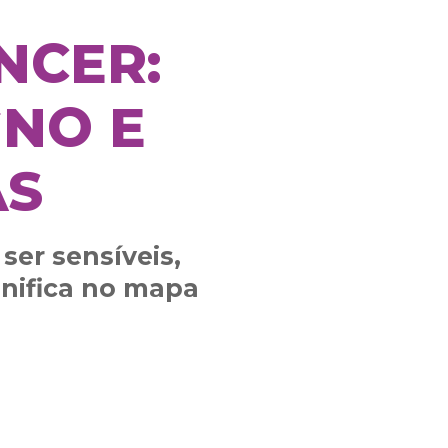
NCER:
GNO E
AS
er sensíveis,
gnifica no mapa