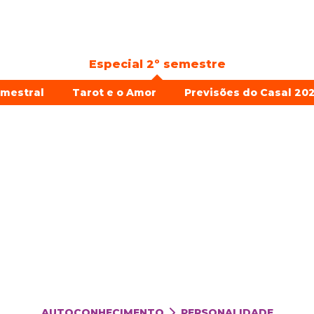
Especial 2º semestre
emestral
Tarot e o Amor
Previsões do Casal 202
AUTOCONHECIMENTO
PERSONALIDADE