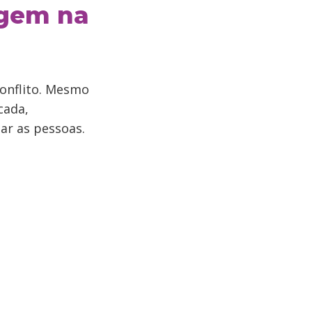
agem na
conflito. Mesmo
cada,
ar as pessoas.