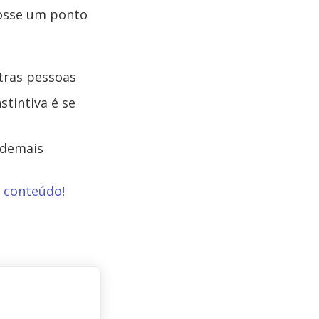
fosse um ponto
tras pessoas
tintiva é se
 demais
o conteúdo!