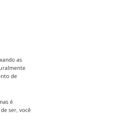
ixando as
turalmente
onto de
mas é
de ser, você