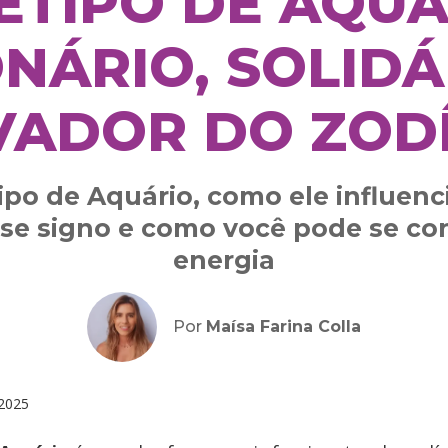
TIPO DE AQUÁ
ONÁRIO, SOLIDÁ
VADOR DO ZOD
po de Aquário, como ele influenc
sse signo e como você pode se co
energia
Por
Maísa Farina Colla
2025