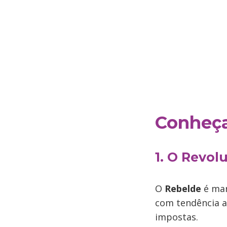
Conheça
1. O Revol
O
Rebelde
é mar
com tendência a
impostas.