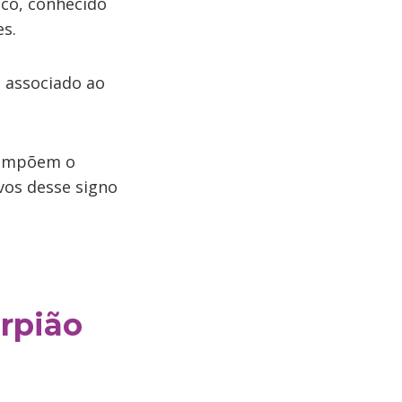
aco, conhecido
es.
é associado ao
compõem o
ivos desse signo
rpião