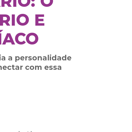
RIO: O
RIO E
ÍACO
ia a personalidade
nectar com essa