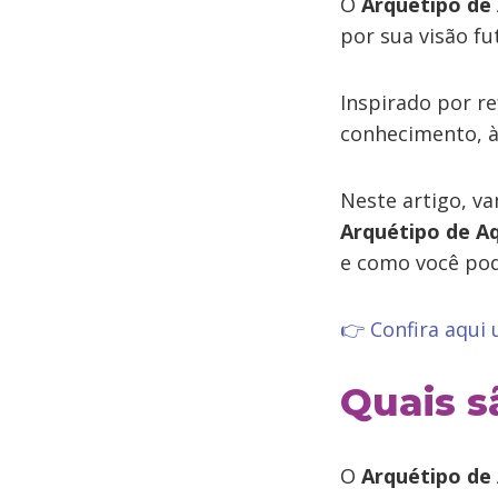
O
Arquétipo de
por sua visão fu
Inspirado por re
conhecimento, à 
Neste artigo, 
Arquétipo de A
e como você pod
👉 Confira aqui
Quais s
O
Arquétipo de