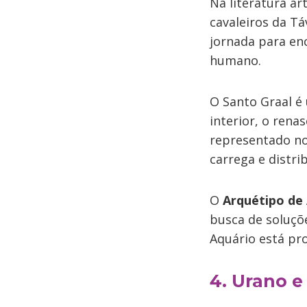
Na literatura ar
cavaleiros da T
jornada para enc
humano.
O Santo Graal é
interior, o ren
representado no 
carrega e distri
O
Arquétipo de
busca de soluçõ
Aquário está pr
4. Urano e