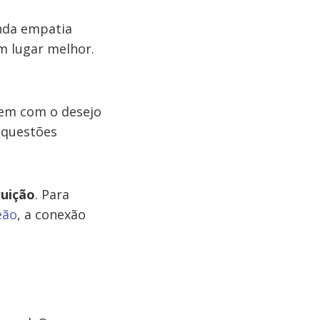
unda empatia
m lugar melhor.
uem com o desejo
m questões
uição
. Para
eão
, a conexão