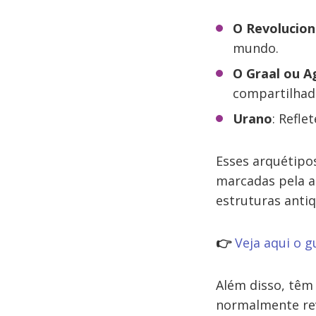
O Revolucion
mundo.
O Graal ou A
compartilhad
Urano
: Refle
Esses arquétipos
marcadas pela a
estruturas anti
👉
Veja aqui o 
Além disso, têm
normalmente rev