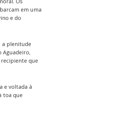
moral. Os
 embarcam em uma
vino e do
 a plenitude
o Aguadeiro,
 recipiente que
a e voltada à
à toa que