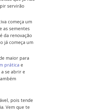
ir servirão
ativa começa um
ue as sementes
 é da renovação
udo já começa um
ade maior para
m prática
e
a se abrir e
s também
vel, pois tende
ia. Vem que te