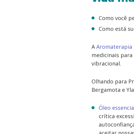
Como você per
Como está sua
A
Aromaterapia
medicinais para 
vibracional.
Olhando para Pri
Bergamota e Yla
Óleo essenci
crítica exces
autoconfiança
aceitar nossa