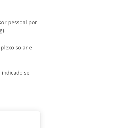
sor pessoal por
g).
 plexo solar e
 indicado se