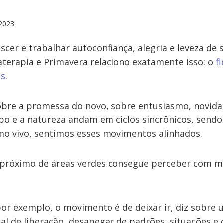
2023
scer e trabalhar autoconfiança, alegria e leveza de
erapia e Primavera relaciono exatamente isso: o
f
as
.
sobre a promessa do novo, sobre entusiasmo, novidad
o e a natureza andam em ciclos sincrônicos, send
 vivo, sentimos esses movimentos alinhados.
próximo de áreas verdes consegue perceber com ma
por exemplo, o movimento é de deixar ir, diz sobr
l de liberação, desapegar de padrões, situações e 