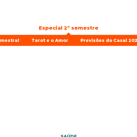
Especial 2º semestre
emestral
Tarot e o Amor
Previsões do Casal 202
SAÚDE