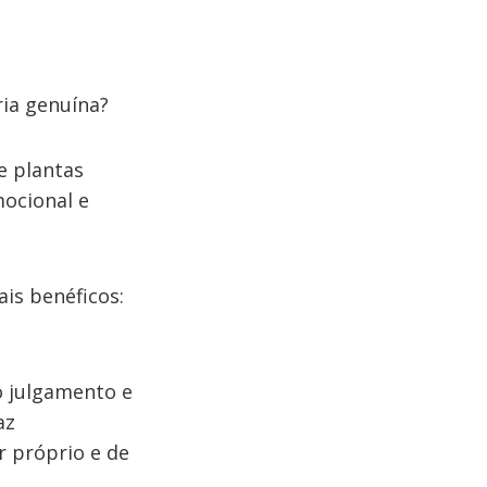
ria genuína?
e plantas
mocional e
is benéficos:
o julgamento e
az
r próprio e de