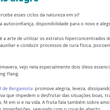
cebe esses ciclos da natureza em si?
 autoconfiança, disponibilidade para o novo e aleg
é a arte de utilizar os extratos hiperconcentrados d
auxiliar e conduzir processos de cura física, psicoe
mavera, vejo nela especialmente dois óleos essencia
ng Ylang.
al de Bergamota:
promove alegria, leveza, dissipand
siva que impedem o desfrutar das situações boas, tr
, fé em si e na vida. A fruta fala também sobre amo
s imperfeições, seguindo com o coração aberto.