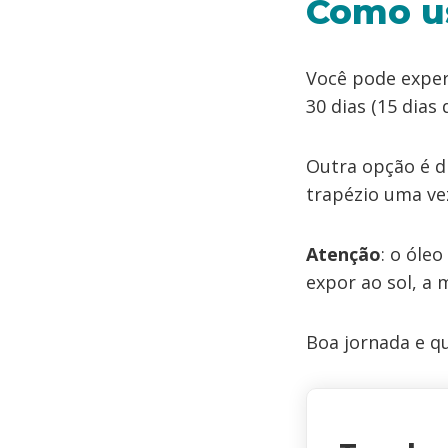
Como us
Você pode exper
30 dias (15 dias
Outra opção é di
trapézio uma vez
Atenção
: o óle
expor ao sol, a 
Boa jornada e q