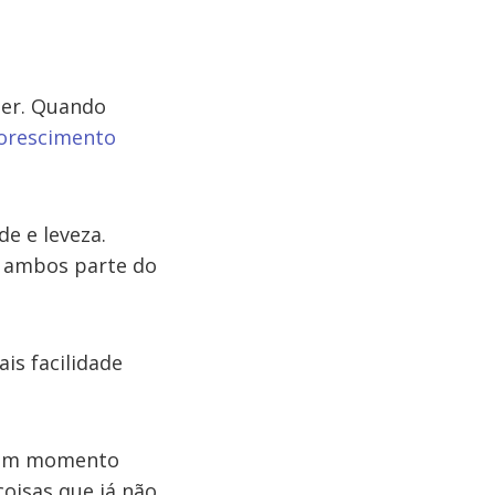
 ser. Quando
lorescimento
e e leveza.
o ambos parte do
is facilidade
e um momento
coisas que já não