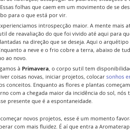
 Essas folhas que caem em um movimento de se desp
o para o que está por vir.
experienciamos introspecção maior. A mente mais 
il de reavaliação do que foi vivido até aqui para q
antadas na direção que se deseja. Aqui o arquétipo
Enquanto a neve e o frio cobre a terra, abaixo de t
o ao novo.
egamos à
Primavera
, o corpo sutil tem disponibilid
iver coisas novas, iniciar projetos, colocar
sonhos e
s conceitos. Enquanto as flores e plantas começam 
orno com a chegada maior da incidência do sol, nó
se presente que é a espontaneidade.
começar novos projetos, esse é um momento favorá
perar com mais fluidez. É aí que entra a Aromaterap