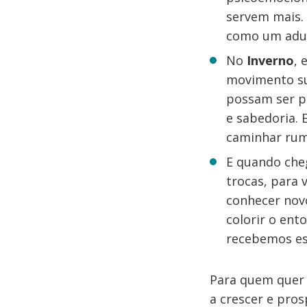
servem mais.
como um adub
No
Inverno
, 
movimento sut
possam ser pl
e sabedoria. 
caminhar rum
E quando ch
trocas, para v
conhecer novo
colorir o ent
recebemos es
Para quem quer 
a crescer e pros