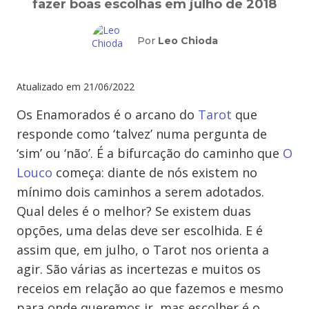
fazer boas escolhas em julho de 2018
Por
Leo Chioda
Atualizado em
21/06/2022
Os Enamorados é o arcano do
Tarot
que
responde como ‘talvez’ numa pergunta de
‘sim’ ou ‘não’. É a bifurcação do caminho que
O
Louco
começa: diante de nós existem no
mínimo dois caminhos a serem adotados.
Qual deles é o melhor? Se existem duas
opções, uma delas deve ser escolhida. E é
assim que, em julho, o Tarot nos orienta a
agir. São várias as incertezas e muitos os
receios em relação ao que fazemos e mesmo
para onde queremos ir, mas escolher é o