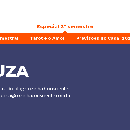
Especial 2º semestre
emestral
Tarot e o Amor
Previsões do Casal 202
UZA
ra do blog Cozinha Consciente:
 monica@cozinhaconsciente.com.br