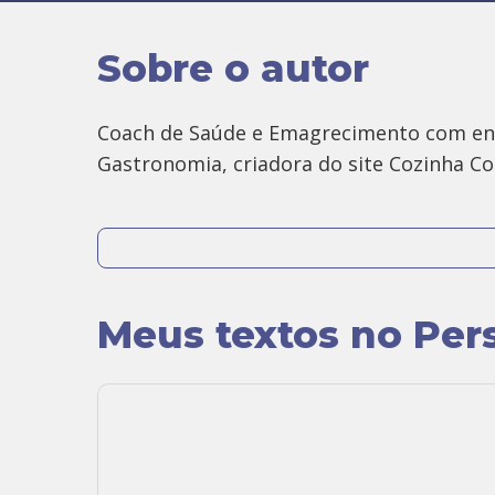
Sobre o autor
Coach de Saúde e Emagrecimento com enf
Gastronomia, criadora do site Cozinha Co
Em 2009, deixou a Fonoaudiologia para s
alimentação e seus efeitos em nossa saúd
Meus textos no Per
O Cozinha Consciente nasceu da vontade 
Monica passou metade da vida tentando em
ganhar saúde, cozinhando e comendo com
Email
:
monica@cozinhaconsciente.com.b