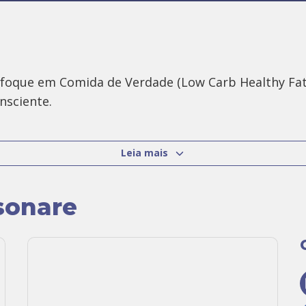
oque em Comida de Verdade (Low Carb Healthy Fat
nsciente.
e dedicar à Gastronomia – uma antiga paixão. Desd
Leia mais
e.
sonare
de espalhar aos quatro ventos o quanto alimentar-
agrecer pelas vias erradas e decidiu usar sua expe
 mais consciência.
r