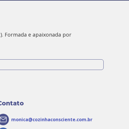
). Formada e apaixonada por
e então, tem estudado e pesquisado sobre
se bem pode ser transformador.
riência para ajudar outras pessoas a
Contato
monica@cozinhaconsciente.com.br