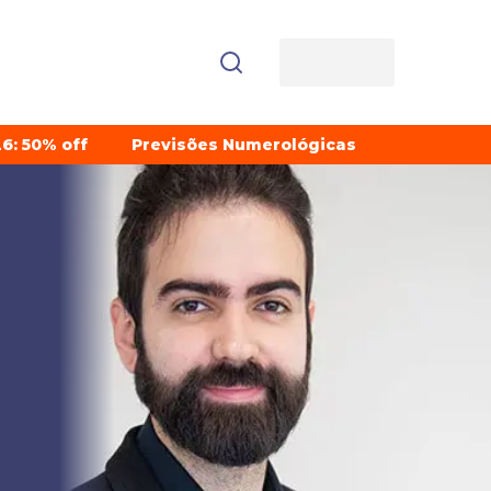
6: 50% off
Previsões Numerológicas