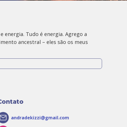
 energia. Tudo é energia. Agrego a
imento ancestral – eles são os meus
amentos naturais e intuitivos,
ssoas e ambientes. E também os Florais
 todo o Brasil.
Contato
andradekizzi@gmail.com