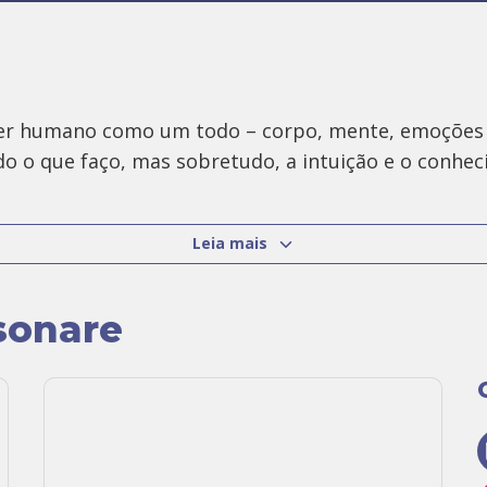
er humano como um todo – corpo, mente, emoções e
do o que faço, mas sobretudo, a intuição e o conhec
Leia mais
 do Poder da Energia das Plantas, manipulando trat
impezas energéticas com a Mandala de Ervas para pe
 atendimentos individuais e envio manipulações para
sonare