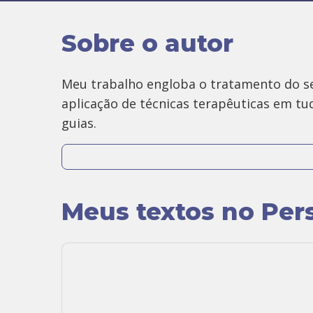
Sobre o autor
Meu trabalho engloba o tratamento do s
aplicação de técnicas terapêuticas em tu
guias.
Expresso os meus dons e talentos através
totalmente personalizados, realizando l
de Bach e a Constelação Familiar. Realizo
Meus textos no Per