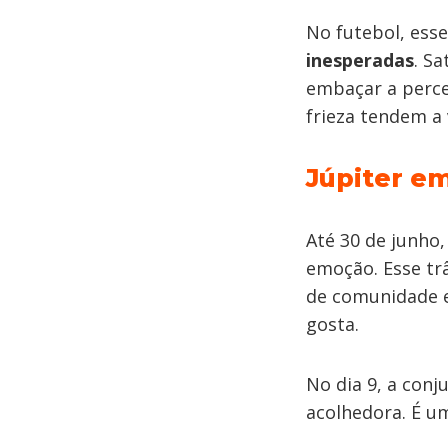
No futebol, ess
inesperadas
. S
embaçar a perce
frieza tendem a 
Júpiter em
Até 30 de junho
emoção. Esse trâ
de comunidade e
gosta.
No dia 9, a con
acolhedora. É um