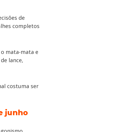
ecisões de
alhes completos
 o mata-mata e
 de lance,
nal costuma ser
e junho
agonismo,