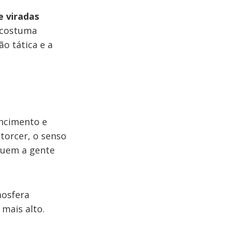
e viradas
o costuma
o tática e a
encimento e
 torcer, o senso
quem a gente
mosfera
mais alto.