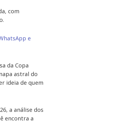
da, com
o.
 WhatsApp e
isa da Copa
mapa astral do
er ideia de quem
6, a análise dos
cê encontra a