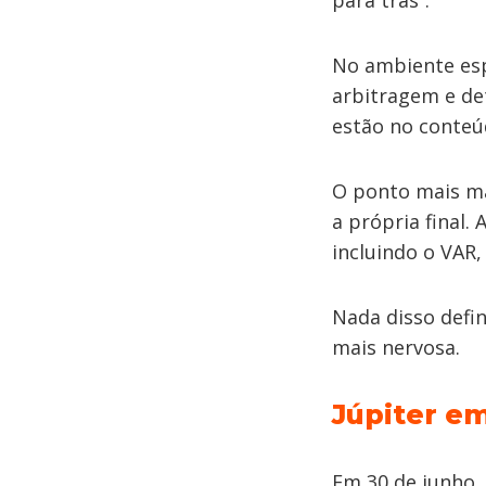
para trás”.
No ambiente esp
arbitragem e de
estão no conte
O ponto mais ma
a própria final.
incluindo o VAR
Nada disso defin
mais nervosa.
Júpiter em
Em 30 de junho,