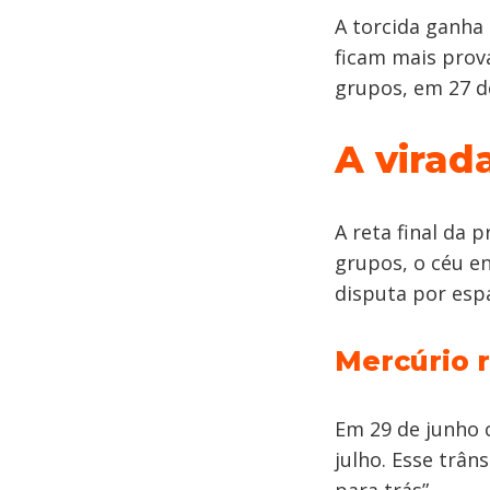
A torcida ganha
ficam mais prová
grupos, em 27 d
A virad
A reta final da
grupos, o céu e
disputa por esp
Mercúrio 
Em 29 de junho 
julho. Esse trân