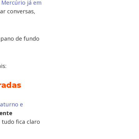
e
Mercúrio já em
ar conversas,
e pano de fundo
is:
radas
aturno e
ente
tudo fica claro