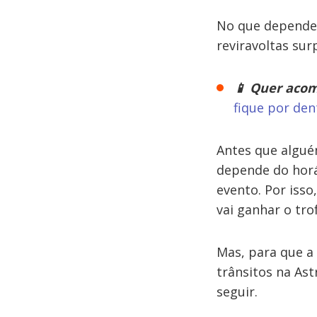
No que depende
reviravoltas su
📱 Quer acom
fique por den
Antes que alguém
depende do horá
evento. Por iss
vai ganhar o tro
Mas, para que a
trânsitos na Ast
seguir.