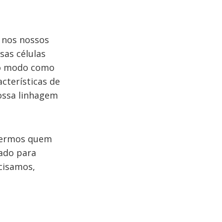
 nos nossos
sas células
no modo como
cterísticas de
ossa linhagem
ndermos quem
ado para
cisamos,