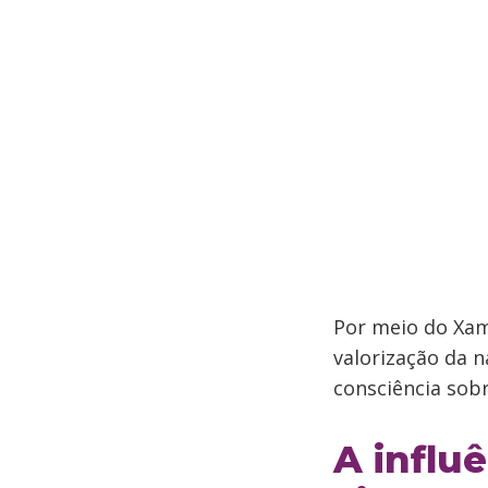
Por meio do Xam
valorização da n
consciência sob
A influ