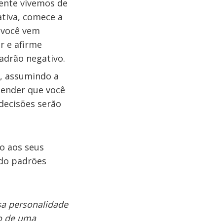
mente vivemos de
tiva, comece a
 você vem
r e afirme
adrão negativo.
o, assumindo a
tender que você
decisões serão
ão aos seus
ndo padrões
sa personalidade
do de uma