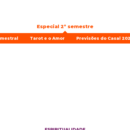
Especial 2º semestre
emestral
Tarot e o Amor
Previsões do Casal 202
ESPIRITUALIDADE