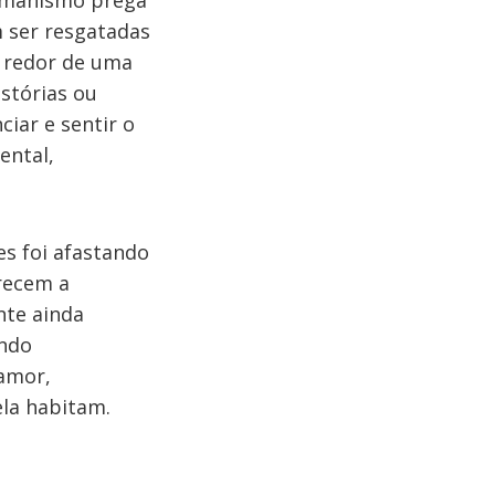
Xamanismo prega
 ser resgatadas
o redor de uma
stórias ou
iar e sentir o
ental,
es foi afastando
recem a
nte ainda
ando
amor,
la habitam.