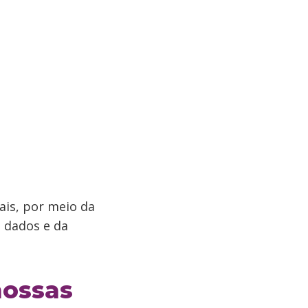
is, por meio da
s dados e da
nossas