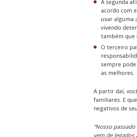
A segunda ati
acordo com e
usar alguma
vivendo dete
também que es
O terceiro pa
responsabilid
sempre pode 
as melhores.
A partir daí, vo
familiares. E q
negativos de seu
“Nosso passado 
vem de legados 