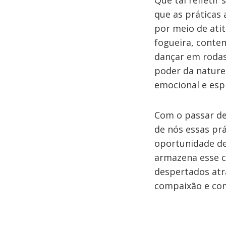
Que tal refleti
que as práticas
por meio de ati
fogueira, contem
dançar em rodas
poder da naturez
emocional e espi
Com o passar de 
de nós essas pr
oportunidade de
armazena esse 
despertados atr
compaixão e com