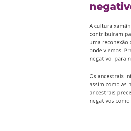
negativ
A cultura xamâni
contribuíram par
uma reconexão c
onde viemos. Pr
negativo, para 
Os ancestrais i
assim como as n
ancestrais preci
negativos como c