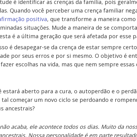
tude é identificar as crenças da família, pois geral
las. Quando você perceber uma crença familiar nega
afirmação positiva
, que transforme a maneira como
rminadas situações. Mude a maneira de se comporta
ta é a última geração que será afetada por esse p
sso é desapegar-se da crença de estar sempre cert
ade por seus erros e por si mesmo. O objetivo é en
fazer escolhas na vida, mas que nem sempre essas 
cê estará aberto para a cura, o autoperdão e o perd
ue tal começar um novo ciclo se perdoando e rompe
s ancestrais?
não acaba, ele acontece todos os dias. Muito da nos
ancestrais. Nossa personalidade é em parte resulta