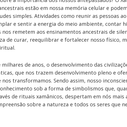
r sobre a importância dos nossos antepassados? O 
 ancestrais estão em nossa memória celular e podem
tudes simples. Atividades como reunir as pessoas a
plar e sentir a energia do meio ambiente, contar hi
 nos remetem aos ensinamentos ancestrais de silenc
a de curar, reequilibrar e fortalecer nosso físico, m
ritual.
milhares de anos, o desenvolvimento das civilizaçõ
áticas, que nos trazem desenvolvimento pleno e ofe
 nos transformamos. Sendo assim, nosso inconscie
conhecimento sob a forma de simbolismos que, qu
avés de rituais xamânicos, despertam em nós mais 
preensão sobre a natureza e todos os seres que ne