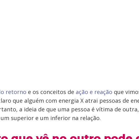
do retorno
e os conceitos de
ação e reação
que vimos
 claro que alguém com energia X atrai pessoas de en
ortanto, a ideia de que uma pessoa é vítima de outra,
 um superior e um inferior na relação.
to que vê no outro pode 