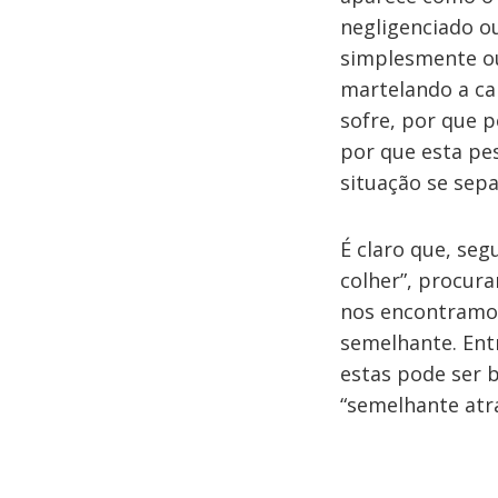
negligenciado o
simplesmente ou
martelando a ca
sofre, por que p
por que esta pe
situação se sepa
É claro que, se
colher”, procur
nos encontramos
semelhante. Ent
estas pode ser b
“semelhante atr