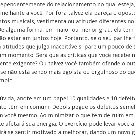
ependentemente do relacionamento no qual esteja
melhante a você. Por fora talvez ela pareça o opos
tos musicais, vestimenta ou atitudes diferentes no 
De alguma forma, em maior ou menor grau, ela tem 
ão estariam juntos hoje. Portanto, se o seu par lhe f
atitudes que julga inaceitáveis, pare um pouco de se
um momento. Será que as críticas que você recebe
ente exigente? Ou talvez você também ofende o ou
 se não está sendo mais egoísta ou orgulhoso do qu
emplo.
dúvida, anote em um papel 10 qualidades e 10 defeit
nto têm em comum. Depois pegue os defeitos semel
em você mesmo. Ao minimizar o que tem de ruim em 
afetará sua energia. O exercício pode levar você a 
 irá se sentir motivado a melhorar, dando um novo 