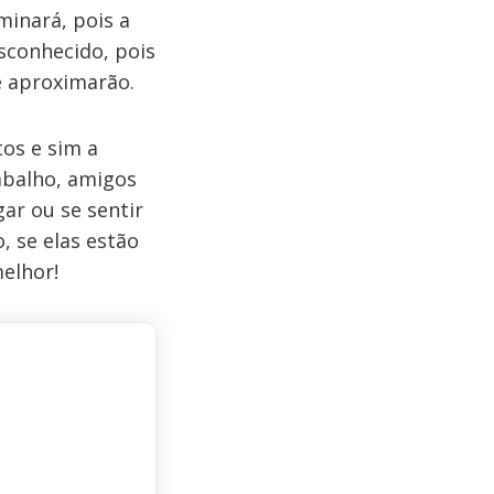
minará, pois a
esconhecido, pois
e aproximarão.
tos e sim a
rabalho, amigos
ar ou se sentir
 se elas estão
elhor!