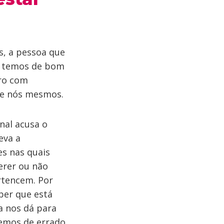
s, a pessoa que
e temos de bom
ro com
de nós mesmos.
nal acusa o
eva a
es nas quais
erer ou não
rtencem. Por
aber que está
a nos dá para
temos de errado