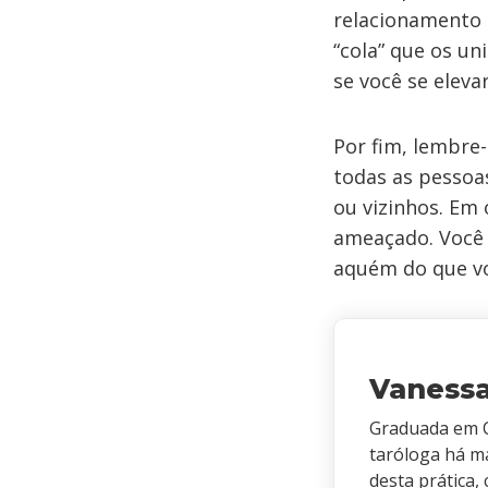
relacionamento 
“cola” que os un
se você se elev
Por fim, lembre-
todas as pessoas
ou vizinhos. Em 
ameaçado. Você 
aquém do que vo
Vaness
Graduada em C
taróloga há m
desta prática,