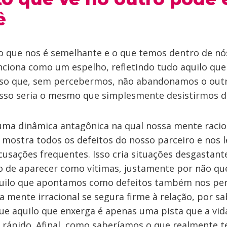
ê
 que nos é semelhante e o que temos dentro de nó
nciona como um espelho, refletindo tudo aquilo qu
isso que, sem percebermos, não abandonamos o out
s isso seria o mesmo que simplesmente desistirmos 
uma dinâmica antagônica na qual nossa mente racio
 mostra todos os defeitos do nosso parceiro e nos l
usações frequentes. Isso cria situações desgastant
 de aparecer como vítimas, justamente por não qu
quilo que apontamos como defeitos também nos pe
a mente irracional se segura firme à relação, por s
que aquilo que enxerga é apenas uma pista que a vid
 rápido. Afinal, como saberíamos o que realmente 