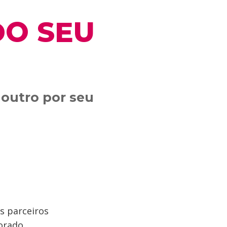
DO SEU
 outro por seu
s parceiros
orado,