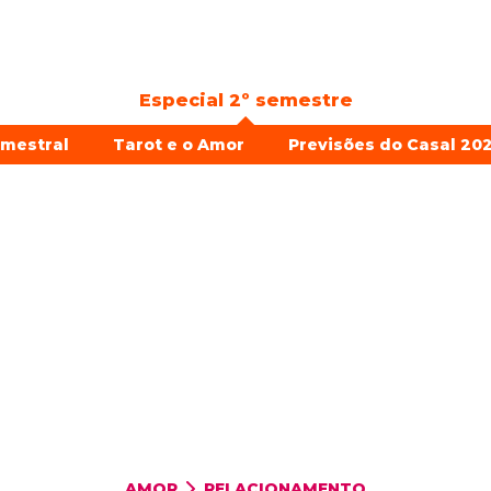
Especial 2º semestre
emestral
Tarot e o Amor
Previsões do Casal 202
AMOR
RELACIONAMENTO