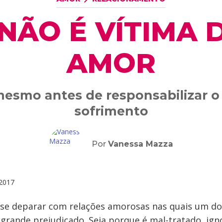
NÃO É VÍTIMA 
AMOR
mesmo antes de responsabilizar o
sofrimento
Por
Vanessa Mazza
2017
e deparar com relações amorosas nas quais um do
grande prejudicado. Seja porque é mal-tratado, ign