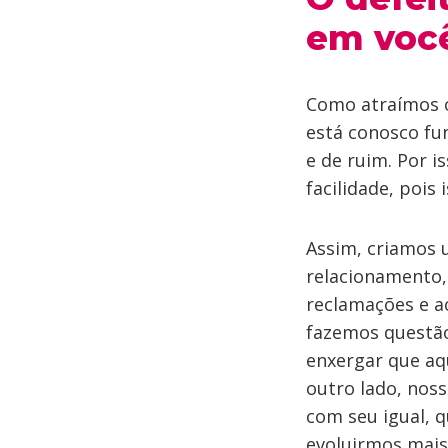
em voc
Como atraímos o
está conosco fu
e de ruim. Por 
facilidade, poi
Assim, criamos 
relacionamento,
reclamações e ac
fazemos questão
enxergar que a
outro lado, noss
com seu igual, 
evoluirmos mais