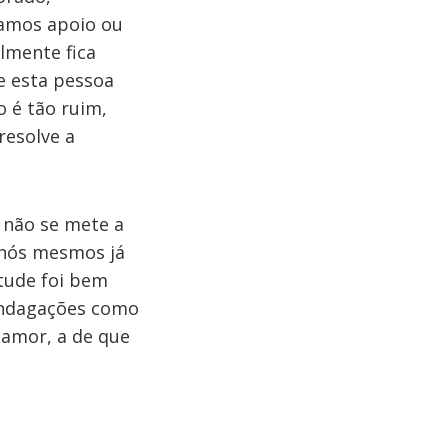
damos apoio ou
lmente fica
e esta pessoa
o é tão ruim,
resolve a
 não se mete a
 nós mesmos já
tude foi bem
 indagações como
 amor, a de que