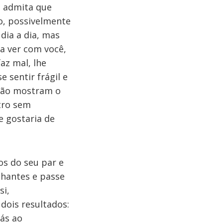
, admita que
to, possivelmente
dia a dia, mas
a ver com você,
az mal, lhe
 sentir frágil e
 não mostram o
tro sem
e gostaria de
os do seu par e
hantes e passe
si,
dois resultados:
gás ao