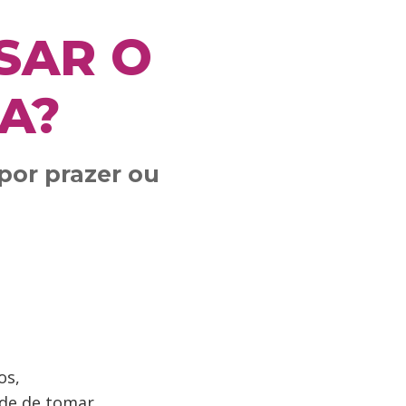
SAR O
A?
por prazer ou
os,
ade de tomar