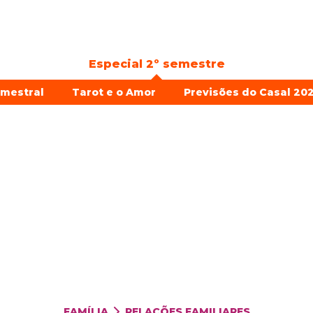
Especial 2º semestre
emestral
Tarot e o Amor
Previsões do Casal 202
FAMÍLIA
RELAÇÕES FAMILIARES