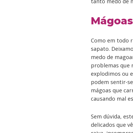
tanto medo de 
Mágoas
Como em todo re
sapato. Deixamo
medo de magoar,
problemas que n
explodimos ou e
podem sentir-se 
mágoas que car
causando mal es
Sem dúvida, est
delicados que v