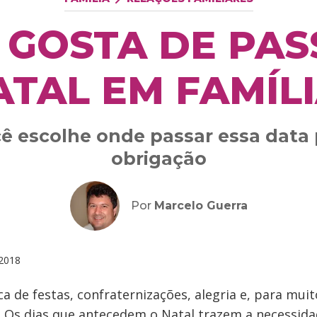
 GOSTA DE PAS
ATAL EM FAMÍLI
ocê escolhe onde passar essa data 
obrigação
Por
Marcelo Guerra
2018
a de festas, confraternizações, alegria e, para muit
 Os dias que antecedem o Natal trazem a necessid