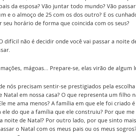
 pais da esposa? Vão juntar todo mundo? Vão passar 
um e o almoço de 25 com os dos outro? E os cunhad
r seu horário de forma que coincida com os seus?
 O difícil não é decidir onde você vai passar a noite 
sar.
amações, mágoas… Prepare-se, elas virão de algum l
e nós precisam sentir-se prestigiados pela escolha
e Natal em nossa casa? O que representa um filho n
 Ele me ama menos? A família em que ele foi criado 
 ele do que a família que ele construiu? Por que me
na noite de Natal? Por outro lado, por que sinto mai
assar o Natal com os meus pais ou os meus sogros?