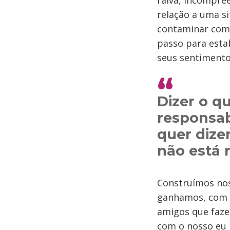
raiva, incompree
relação a uma s
contaminar com 
passo para esta
seus sentiment
Dizer o q
responsab
quer dize
não está 
Construímos nos
ganhamos, com 
amigos que faz
com o nosso eu 