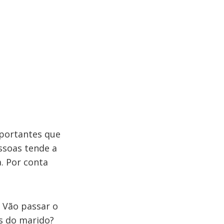
mportantes que
ssoas tende a
a. Por conta
 Vão passar o
is do marido?