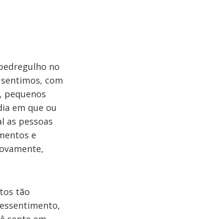
 pedregulho no
e sentimos, com
s, pequenos
dia em que ou
l as pessoas
imentos e
novamente,
tos tão
ressentimento,