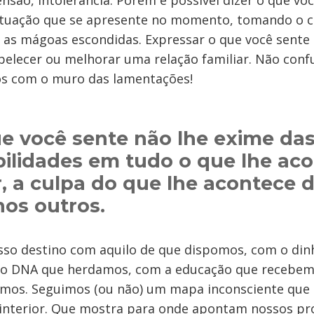
nsão, intolerância. Porém é possível dizer o que vo
ituação que se apresente no momento, tomando o c
as mágoas escondidas. Expressar o que você sente 
belecer ou melhorar uma relação familiar. Não conf
os com o muro das lamentações!
ue você sente não lhe exime da
ilidades em tudo o que lhe aco
r, a culpa do que lhe acontece 
nos outros.
so destino com aquilo de que dispomos, com o din
o DNA que herdamos, com a educação que recebem
emos. Seguimos (ou não) um mapa inconsciente qu
interior. Que mostra para onde apontam nossos pr