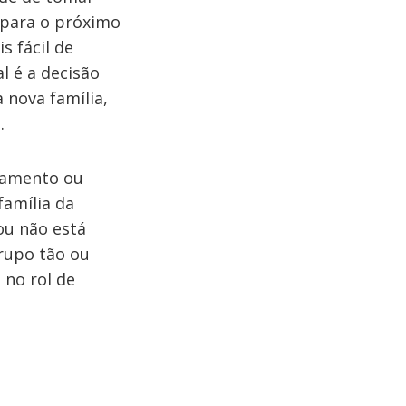
 para o próximo
s fácil de
l é a decisão
 nova família,
.
asamento ou
família da
ou não está
rupo tão ou
 no rol de