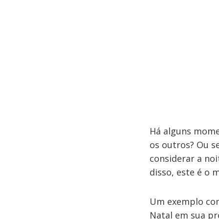
Há alguns momen
os outros? Ou s
considerar a noi
disso, este é o 
Um exemplo comu
Natal em sua pró