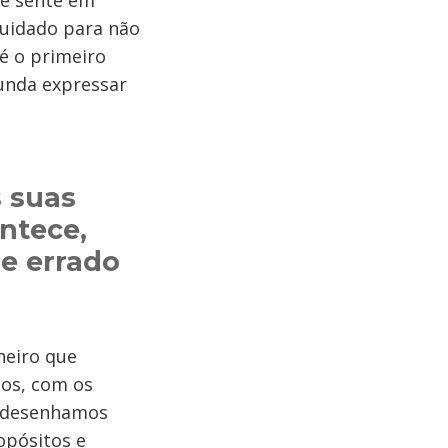
cê sente em
uidado para não
é o primeiro
unda expressar
s suas
ntece,
de errado
heiro que
os, com os
e desenhamos
opósitos e