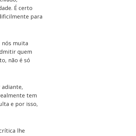
ade. É certo
ificilmente para
e nós muita
admitir quem
to, não é só
 adiante,
realmente tem
ta e por isso,
ítica lhe