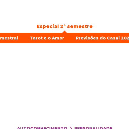
Especial 2º semestre
emestral
Tarot e o Amor
Previsões do Casal 202
AUTOCONHECIMENTO
PERSONALIDADE