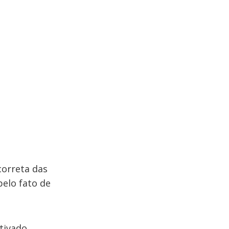
correta das
pelo fato de
tivado,