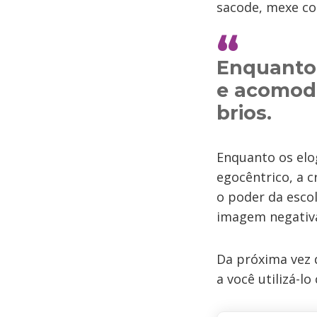
sacode, mexe co
Enquanto
e acomoda
brios.
Enquanto os el
egocêntrico, a c
o poder da esco
imagem negativa
Da próxima vez 
a você utilizá-l