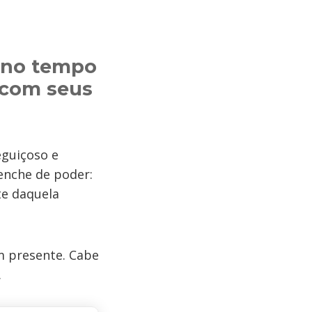
 no tempo
 com seus
guiçoso e
 enche de poder:
te daquela
m presente. Cabe
.