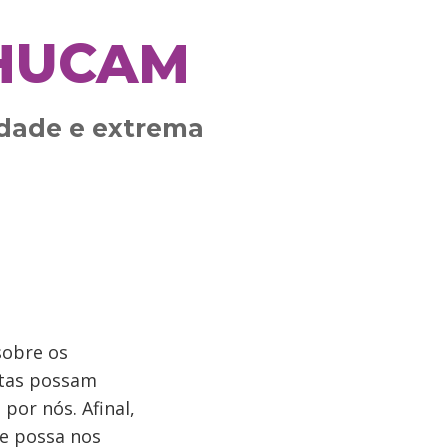
HUCAM
idade e extrema
sobre os
stas possam
por nós. Afinal,
ue possa nos