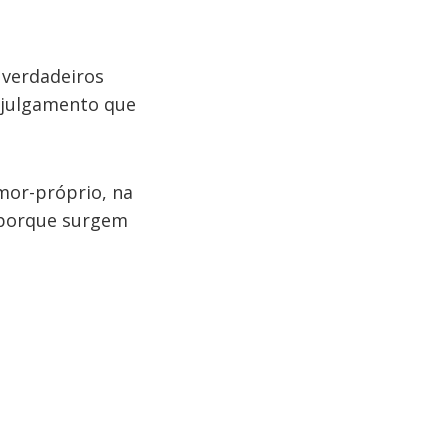
 verdadeiros
e julgamento que
mor-próprio, na
í porque surgem