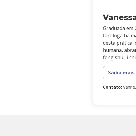
Vaness
Graduada em C
taróloga há m
desta prática,
humana, abra
feng shui, i c
Saiba mais
Contato
:
vanne