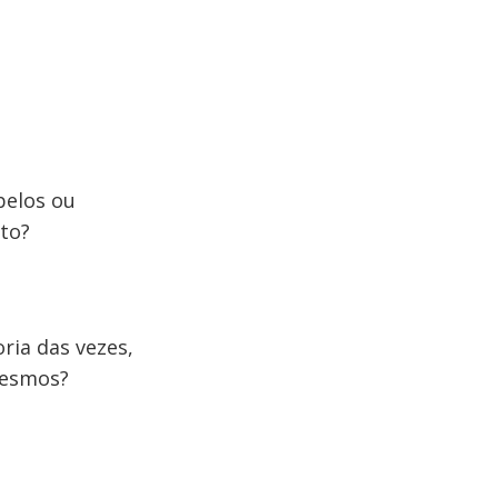
belos ou
to?
ria das vezes,
mesmos?