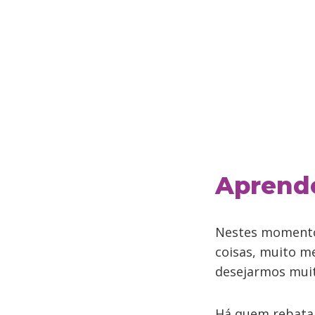
Aprende
Nestes momentos
coisas, muito me
desejarmos muito
Há quem rebata 