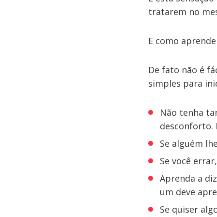
tratarem no mes
E como aprender
De fato não é fá
simples para ini
Não tenha ta
desconforto. 
Se alguém lhe
Se você errar
Aprenda a di
um deve apre
Se quiser alg