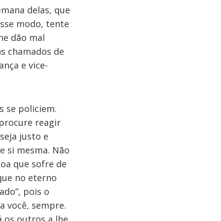
emana delas, que
esse modo, tente
he dão mal
ns chamados de
nça e vice-
 se policiem.
 procure reagir
seja justo e
de si mesma. Não
soa que sofre de
ique no eterno
ado”, pois o
a você, sempre.
 os outros a lhe