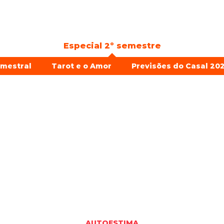
Especial 2º semestre
emestral
Tarot e o Amor
Previsões do Casal 202
AUTOESTIMA