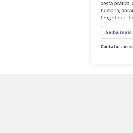
desta prática,
humana, abra
feng shui, i c
Saiba mais
Contato
:
vanne