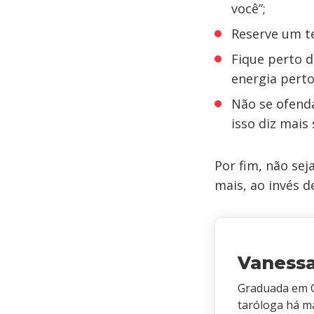
você”;
Reserve um t
Fique perto d
energia perto
Não se ofenda
isso diz mais
Por fim, não sej
mais, ao invés d
Vaness
Graduada em C
taróloga há m