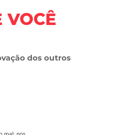
E VOCÊ
vação dos outros
o mal; nos