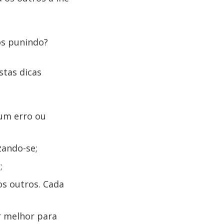
os punindo?
stas dicas
 um erro ou
zando-se;
;
s outros. Cada
or melhor para