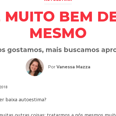
 MUITO BEM D
MESMO
s gostamos, mais buscamos apro
Por
Vanessa Mazza
2018
ter baixa autoestima?
e muitas outras coisas: tratarmos a nós mesmos muit