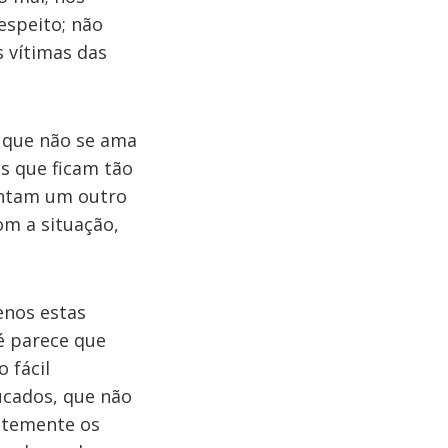
espeito; não
 vítimas das
a que não se ama
as que ficam tão
entam um outro
om a situação,
enos estas
é parece que
 fácil
ucados, que não
entemente os