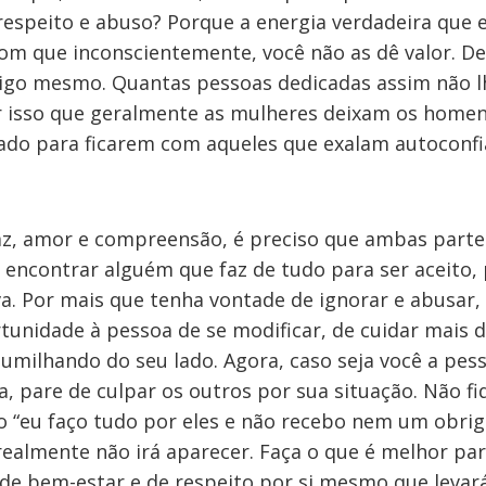
srespeito e abuso? Porque a energia verdadeira que 
 com que inconscientemente, você não as dê valor. D
sigo mesmo. Quantas pessoas dedicadas assim não l
r isso que geralmente as mulheres deixam os home
lado para ficarem com aqueles que exalam autoconfia
az, amor e compreensão, é preciso que ambas partes
ê encontrar alguém que faz de tudo para ser aceito,
a. Por mais que tenha vontade de ignorar e abusar, 
rtunidade à pessoa de se modificar, de cuidar mais 
 humilhando do seu lado. Agora, caso seja você a pes
, pare de culpar os outros por sua situação. Não f
do “eu faço tudo por eles e não recebo nem um obrig
ealmente não irá aparecer. Faça o que é melhor par
 de bem-estar e de respeito por si mesmo que levará