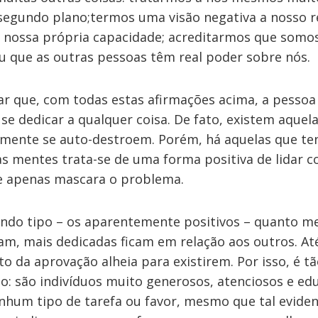
egundo plano;termos uma visão negativa a nosso r
 nossa própria capacidade; acreditarmos que somos
ou que as outras pessoas têm real poder sobre nós.
ar que, com todas estas afirmações acima, a pesso
 se dedicar a qualquer coisa. De fato, existem aquel
amente se auto-destroem. Porém, há aquelas que t
s mentes trata-se de uma forma positiva de lidar c
e apenas mascara o problema.
ndo tipo – os aparentemente positivos – quanto m
am, mais dedicadas ficam em relação aos outros. At
 da aprovação alheia para existirem. Por isso, é tão
po: são indivíduos muito generosos, atenciosos e ed
enhum tipo de tarefa ou favor, mesmo que tal evid