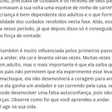
ceu, precisava de cuidados e os recebeu de seus pa
ormavam à sua volta uma espécie de ninho de carinh
a criança é bem dependente dos adultos e o que for
alidade dos cuidados recebidos nesta fase. Aliás, ess
 nesse período, já que depois disso só é conseguid
 e força de vontade.
 também é muito influenciada pelos primeiros pas
a andar, ela cai e levanta várias vezes. Muitas vezes
um adulto, mas o mais importante é que ela saiba q
os pais não permitem que ela experimente esse levan
machuque, ela não desenvolverá a coragem para arri
se ela ganha um andador e sai correndo pela casa, s
pode desenvolver uma falsa autoconfiança, pois não
rças. Observe como foi que você aprendeu a andar. 
 age na sua vida.