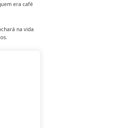
quem era café
ochará na vida
os.