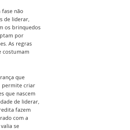
a fase não
 de liderar,
m os brinquedos
optam por
es. As regras
s e costumam
erança que
e permite criar
ses que nascem
dade de liderar,
credita fazem
arado com a
valia se