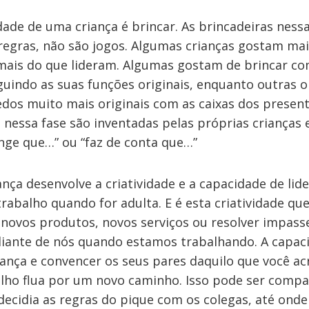
idade de uma criança é brincar. As brincadeiras ness
egras, não são jogos. Algumas crianças gostam mais
ais do que lideram. Algumas gostam de brincar co
uindo as suas funções originais, enquanto outras 
dos muito mais originais com as caixas dos present
s nessa fase são inventadas pelas próprias criança
nge que…” ou “faz de conta que…”
ança desenvolve a criatividade e a capacidade de lid
trabalho quando for adulta. E é esta criatividade qu
 novos produtos, novos serviços ou resolver impas
diante de nós quando estamos trabalhando. A capaci
erança e convencer os seus pares daquilo que você a
lho flua por um novo caminho. Isso pode ser comp
ecidia as regras do pique com os colegas, até onde 