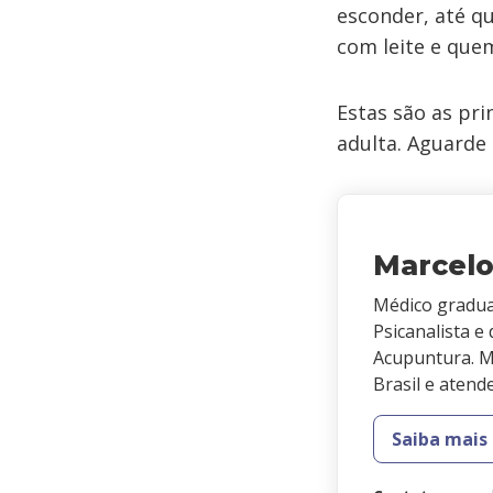
esconder, até q
com leite e quem
Estas são as pri
adulta. Aguarde
Marcelo
Médico gradua
Psicanalista 
Acupuntura. Mi
Brasil e atend
Saiba mais