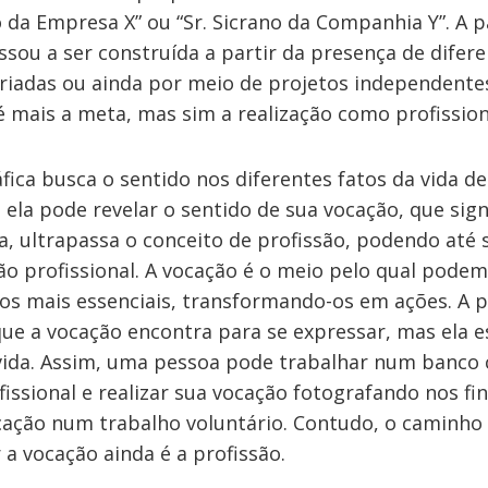
 da Empresa X” ou “Sr. Sicrano da Companhia Y”. A p
assou a ser construída a partir da presença de dife
iadas ou ainda por meio de projetos independentes
 mais a meta, mas sim a realização como profission
fica busca o sentido nos diferentes fatos da vida 
, ela pode revelar o sentido de sua vocação, que sig
a, ultrapassa o conceito de profissão, podendo até 
ão profissional. A vocação é o meio pelo qual pode
os mais essenciais, transformando-os em ações. A p
ue a vocação encontra para se expressar, mas ela es
vida. Assim, uma pessoa pode trabalhar num banco
issional e realizar sua vocação fotografando nos fi
ocação num trabalho voluntário. Contudo, o caminho
 a vocação ainda é a profissão.