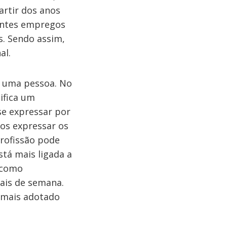
artir dos anos
rentes empregos
. Sendo assim,
al.
de uma pessoa. No
nifica um
se expressar por
mos expressar os
rofissão pode
tá mais ligada a
 como
nais de semana.
 mais adotado