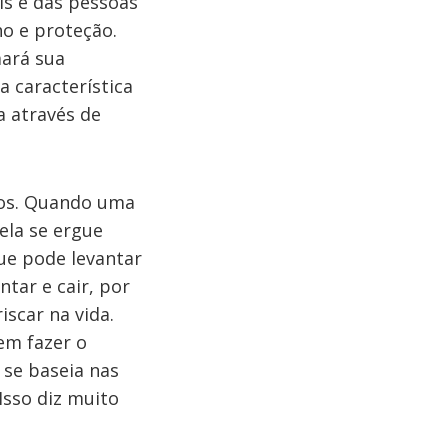
is e das pessoas
o e proteção.
mará sua
a característica
a através de
sos. Quando uma
 ela se ergue
ue pode levantar
tar e cair, por
scar na vida.
em fazer o
 se baseia nas
Isso diz muito