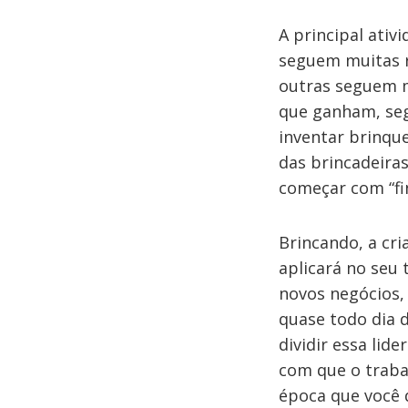
A principal ativ
seguem muitas r
outras seguem m
que ganham, seg
inventar brinque
das brincadeira
começar com “fi
Brincando, a cri
aplicará no seu 
novos negócios,
quase todo dia 
dividir essa lid
com que o traba
época que você d