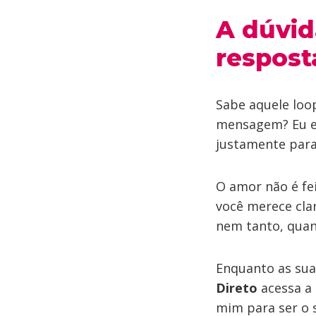
A dúvid
respost
Sabe aquele loo
mensagem? Eu e
justamente para 
O amor não é fei
você merece cla
nem tanto, quan
Enquanto as sua
Direto
acessa a 
mim para ser o 