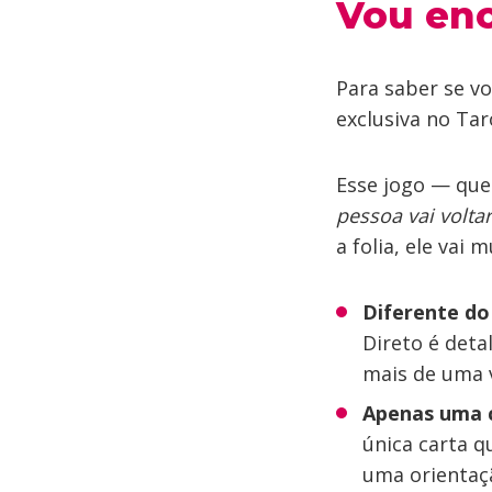
Vou enc
Para saber se v
exclusiva no Tar
Esse jogo — que
pessoa vai volta
a folia, ele vai
Diferente do
Direto é deta
mais de uma v
Apenas uma c
única carta q
uma orientaçã