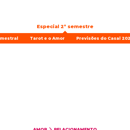
Especial 2º semestre
emestral
Tarot e o Amor
Previsões do Casal 202
AMOR
RELACIONAMENTO