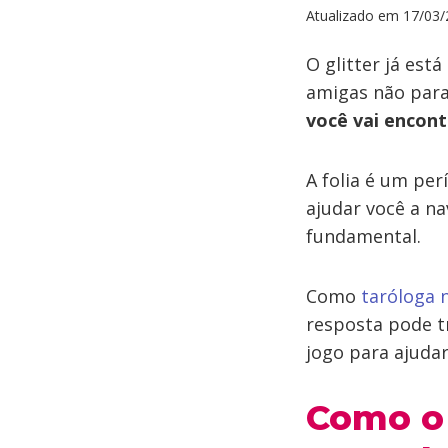
Atualizado em
17/03/
O glitter já est
amigas não para
você vai encon
A folia é um pe
ajudar você a na
fundamental.
Como
taróloga 
resposta pode tr
jogo para ajudar
Como o 