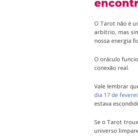
encont
O Tarot não é um
arbítrio, mas s
nossa energia fi
O oráculo funcio
conexão real.
Vale lembrar qu
dia 17 de fevere
estava escondid
Se o Tarot trou
universo limpan