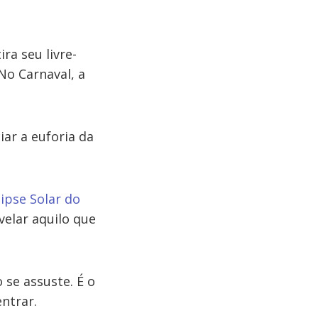
ra seu livre-
No Carnaval, a
ar a euforia da
lipse Solar do
evelar aquilo que
se assuste. É o
ntrar.