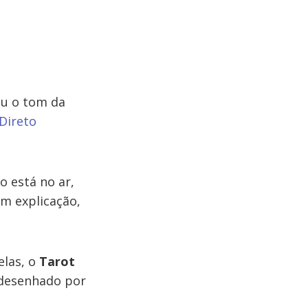
ou o tom da
Direto
o está no ar,
em explicação,
elas, o
Tarot
 desenhado por