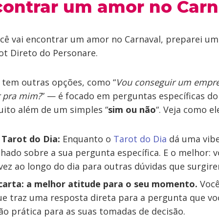
ontrar um amor no Carn
ocê vai encontrar um amor no Carnaval, preparei um
ot Direto do Personare.
 tem outras opções, como “
Vou conseguir um empr
r pra mim?
” — é focado em perguntas específicas do 
 muito além de um simples “
sim ou não
“. Veja como el
 Tarot do Dia:
Enquanto o
Tarot do Dia
dá uma vibe
lhado sobre a sua pergunta específica. E o melhor: 
ez ao longo do dia para outras dúvidas que surgirem
arta: a melhor atitude para o seu momento.
Você
ue traz uma resposta direta para a pergunta que vo
o prática para as suas tomadas de decisão.