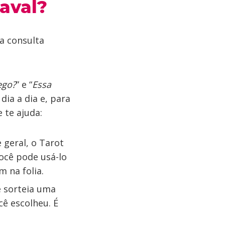
aval?
a consulta
ego?
” e “
Essa
dia a dia e, para
e te ajuda:
 geral, o Tarot
você pode usá-lo
 na folia.
 sorteia uma
cê escolheu. É