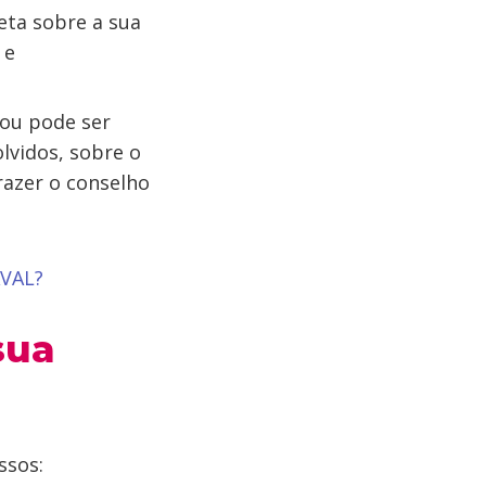
eta sobre a sua
 e
 ou pode ser
lvidos, sobre o
razer o conselho
VAL?
sua
ssos: