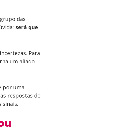
o grupo das
úvida:
será que
ncertezas. Para
rna um aliado
de por uma
 as respostas do
 sinais.
vou