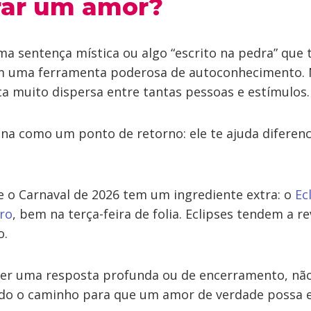
rar um amor?
a sentença mística ou algo “escrito na pedra” que ti
im uma ferramenta poderosa de autoconhecimento. 
ca muito dispersa entre tantas pessoas e estímulos.
na como um ponto de retorno: ele te ajuda diferenci
e o Carnaval de 2026 tem um ingrediente extra: o
Ec
iro
, bem na terça-feira de folia. Eclipses tendem a r
o.
xer uma resposta profunda ou de encerramento, não 
do o caminho para que um amor de verdade possa e