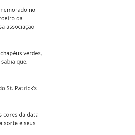
comemorado no
roeiro da
sa associação
chapéus verdes,
 sabia que,
 St. Patrick’s
s cores da data
a sorte e seus