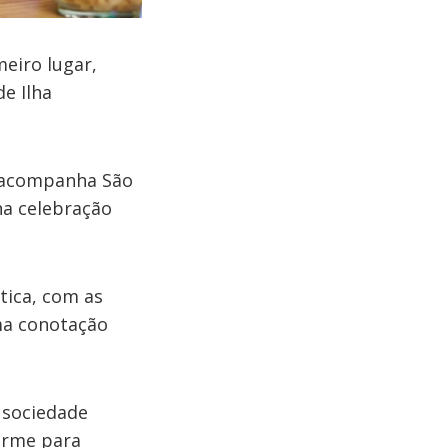
eiro lugar,
de Ilha
e acompanha São
 na celebração
ática, com as
uma conotação
 sociedade
orme para