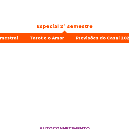
Especial 2º semestre
emestral
Tarot e o Amor
Previsões do Casal 202
AUTOCONHECIMENTO