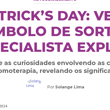
ATRICK’S DAY: V
MBOLO DE SOR
ECIALISTA EXP
 as curiosidades envolvendo as c
omoterapia, revelando os signific
Por
Solange Lima
2024