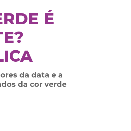
ERDE É
TE?
LICA
ores da data e a
ados da cor verde