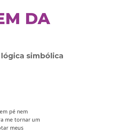
EM DA
 lógica simbólica
 sem pé nem
ra me tornar um
notar meus