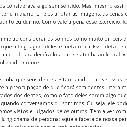
os considerava algo sem sentido. Mas, mesmo assim
e ter um diário. E neles anotar as imagens, as cenas e
anto eu durmo. Como vale a pena esse exercício. 
nime ao considerar os sonhos como muito difíceis 
rque a linguagem deles é metafórica. Esse detalhe é 
 inicial para decifrá-los: não se atenha ao literal. V
bolizando. Como?
 sonha que seus dentes estão caindo, não se assust
e a preocupação de que ficará sem dentes, literalm
icados dos dentes, como o fato deles serem algo qu
 quando conversamos ou sorrimos. Ou seja, ele pode
mos vistos e julgados pelos outros. Tem a ver com
 Jung chama de persona: aquela faceta de nossa pe