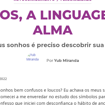
OS, A LINGUAG
ALMA
us sonhos é preciso descobrir sua
Por
Yub Miranda
2022
sonhos bem confusos e loucos? Eu achava os meus
omecei a me enveredar no estudo dos símbolos pa
onfesso que iniciei com desconfiança o hábito de a