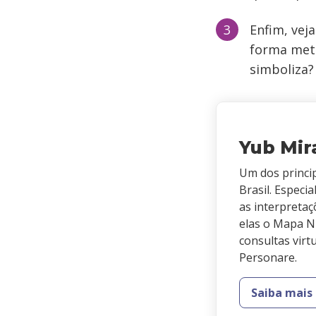
Enfim, vej
forma meta
simboliza?
Yub Mir
Um dos princi
Brasil. Especi
as interpretaç
elas o Mapa N
consultas virt
Personare.
Saiba mais