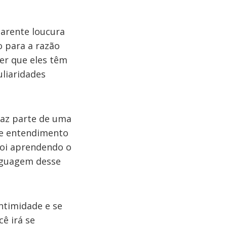
parente loucura
o para a razão
cer que eles têm
uliaridades
faz parte de uma
de entendimento
 foi aprendendo o
inguagem desse
intimidade e se
ê irá se